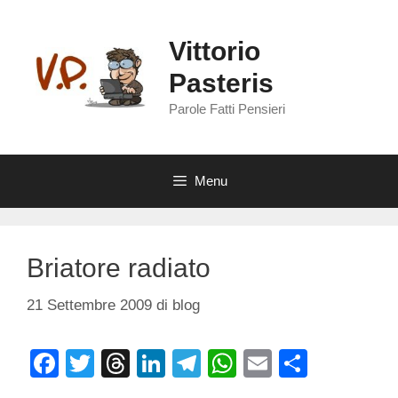
Vai
al
Vittorio
contenuto
Pasteris
Parole Fatti Pensieri
Menu
Briatore radiato
21 Settembre 2009
di
blog
F
T
T
Li
T
W
E
C
a
wi
hr
n
el
h
m
o