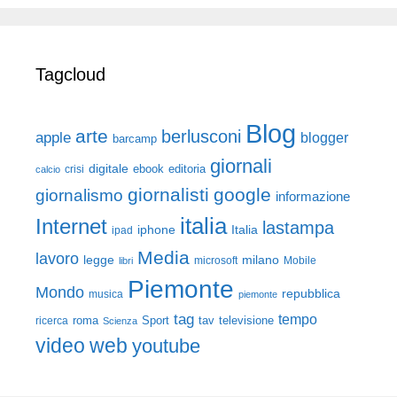
Tagcloud
Blog
arte
berlusconi
apple
blogger
barcamp
giornali
digitale
ebook
crisi
editoria
calcio
giornalisti
google
giornalismo
informazione
italia
Internet
lastampa
iphone
Italia
ipad
Media
lavoro
legge
milano
Mobile
libri
microsoft
Piemonte
Mondo
repubblica
musica
piemonte
tag
tempo
roma
Sport
tav
televisione
ricerca
Scienza
video
web
youtube