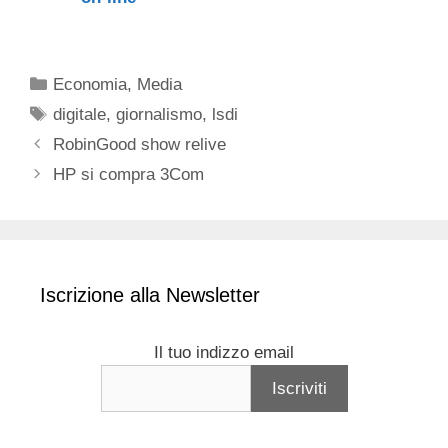
Categorie
Economia
,
Media
Tag
digitale
,
giornalismo
,
lsdi
RobinGood show relive
HP si compra 3Com
Iscrizione alla Newsletter
Il tuo indizzo email