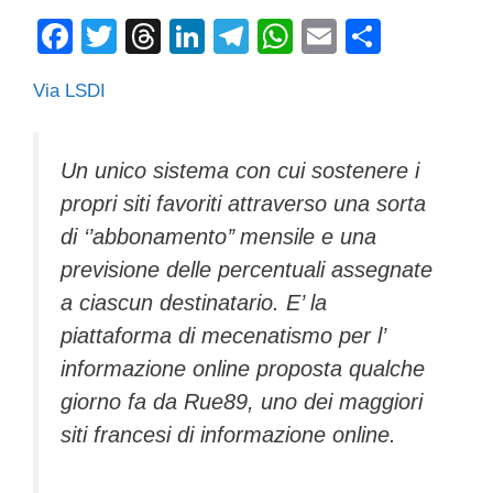
F
T
T
Li
T
W
E
C
a
wi
hr
n
el
h
m
o
Via LSDI
c
tt
e
k
e
at
ail
n
e
er
a
e
gr
s
di
b
d
dI
a
A
vi
Un unico sistema con cui sostenere i
propri siti favoriti attraverso una sorta
o
s
n
m
p
di
di ‘’abbonamento’’ mensile e una
o
p
previsione delle percentuali assegnate
k
a ciascun destinatario. E’ la
piattaforma di mecenatismo per l’
informazione online proposta qualche
giorno fa da Rue89, uno dei maggiori
siti francesi di informazione online.