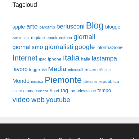
Tagcloud
Blog
arte
berlusconi
apple
blogger
barcamp
giornali
digitale
ebook
crisi
editoria
calcio
giornalisti
google
giornalismo
informazione
italia
Internet
lastampa
iphone
Italia
ipad
Media
lavoro
legge
milano
Mobile
libri
microsoft
Piemonte
Mondo
repubblica
musica
piemonte
tag
tempo
roma
Sport
tav
televisione
ricerca
Scienza
video
web
youtube