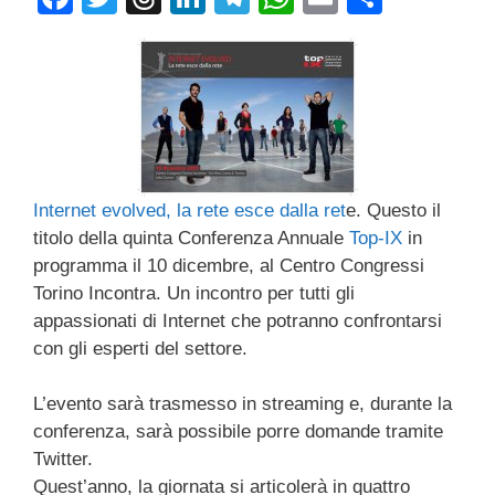
a
wi
hr
n
el
h
m
o
c
tt
e
k
e
at
ail
n
e
er
a
e
gr
s
di
b
d
dI
a
A
vi
o
s
n
m
p
di
o
p
Internet evolved, la rete esce dalla ret
e. Questo il
k
titolo della quinta Conferenza Annuale
Top-IX
in
programma il 10 dicembre, al Centro Congressi
Torino Incontra. Un incontro per tutti gli
appassionati di Internet che potranno confrontarsi
con gli esperti del settore.
L’evento sarà trasmesso in streaming e, durante la
conferenza, sarà possibile porre domande tramite
Twitter.
Quest’anno, la giornata si articolerà in quattro