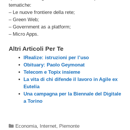
tematiche:
– Le nuove frontiere della rete;
– Green Web;
– Government as a platform;
– Micro Apps.
Altri Articoli Per Te
IRealize: istruzioni per l’uso
Obituary: Paolo Geymonat
Telecom e Topix insieme
La vita di chi difende il lavoro in Agile ex
Eutelia
Una campagna per la Biennale del Digitale
a Torino
Categorie
Economia
,
Internet
,
Piemonte