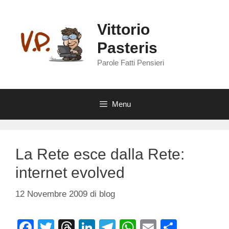
Vai
al
Vittorio
contenuto
Pasteris
Parole Fatti Pensieri
Menu
La Rete esce dalla Rete:
internet evolved
12 Novembre 2009
di
blog
F
T
T
Li
T
W
E
C