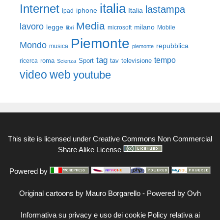
italia
Internet
lastampa
iphone
Italia
ipad
Media
lavoro
legge
milano
Mobile
libri
microsoft
Piemonte
Mondo
repubblica
musica
piemonte
tag
tempo
roma
Sport
tav
televisione
ricerca
Scienza
video
web
youtube
This site is licensed under
Creative Commons Non Commercial
Share Alike License
Powered by
Original cartoons by
Mauro Borgarello
-
Powered by Ovh
Informativa su privacy e uso dei cookie
Policy relativa ai