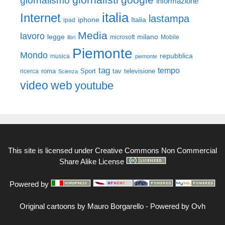
giornalismo
informazione
italia
Internet
lastampa
iphone
Italia
ipad
Media
lavoro
legge
milano
Mobile
libri
microsoft
Piemonte
Mondo
repubblica
musica
piemonte
tag
tempo
roma
Sport
tav
televisione
ricerca
Scienza
video
web
youtube
This site is licensed under
Creative Commons Non Commercial
Share Alike License
Powered by
Original cartoons by
Mauro Borgarello
-
Powered by Ovh