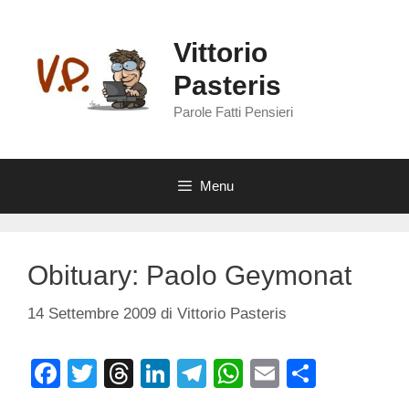
Vai
al
Vittorio
contenuto
Pasteris
Parole Fatti Pensieri
Menu
Obituary: Paolo Geymonat
14 Settembre 2009
di
Vittorio Pasteris
F
T
T
Li
T
W
E
C
a
wi
hr
n
el
h
m
o