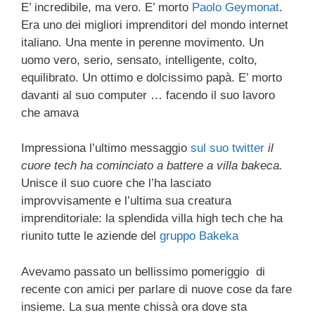
E’ incredibile, ma vero. E’ morto
Paolo Geymonat
.
c
tt
e
k
e
at
ail
n
Era uno dei migliori imprenditori del mondo internet
e
er
a
e
gr
s
di
italiano. Una mente in perenne movimento. Un
b
d
dI
a
A
vi
uomo vero, serio, sensato, intelligente, colto,
equilibrato. Un ottimo e dolcissimo papà. E’ morto
o
s
n
m
p
di
davanti al suo computer … facendo il suo lavoro
o
p
che amava
k
Impressiona l’ultimo messaggio
sul suo twitter
il
cuore tech ha cominciato a battere a villa bakeca.
Unisce il suo cuore che l’ha lasciato
improvvisamente e l’ultima sua creatura
imprenditoriale: la splendida villa high tech che ha
riunito tutte le aziende del
gruppo Bakeka
Avevamo passato un bellissimo pomeriggio di
recente con amici per parlare di nuove cose da fare
insieme. La sua mente chissà ora dove sta