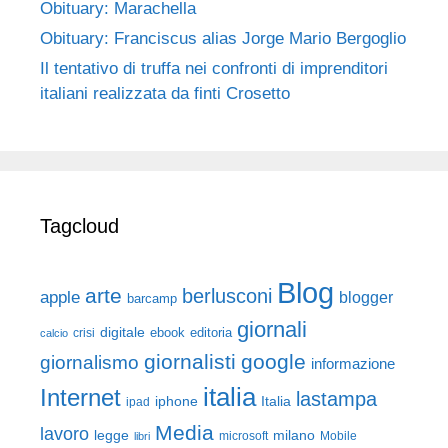
Obituary: Marachella
Obituary: Franciscus alias Jorge Mario Bergoglio
Il tentativo di truffa nei confronti di imprenditori
italiani realizzata da finti Crosetto
Tagcloud
Blog
arte
berlusconi
apple
blogger
barcamp
giornali
digitale
ebook
crisi
editoria
calcio
giornalisti
google
giornalismo
informazione
italia
Internet
lastampa
iphone
Italia
ipad
Media
lavoro
legge
milano
Mobile
libri
microsoft