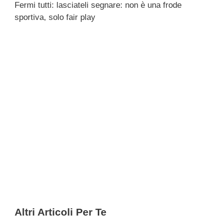
Fermi tutti: lasciateli segnare: non è una frode
c
tt
e
k
e
at
ail
n
sportiva, solo fair play
e
er
a
e
gr
s
di
b
d
dI
a
A
vi
o
s
n
m
p
di
o
p
k
Altri Articoli Per Te