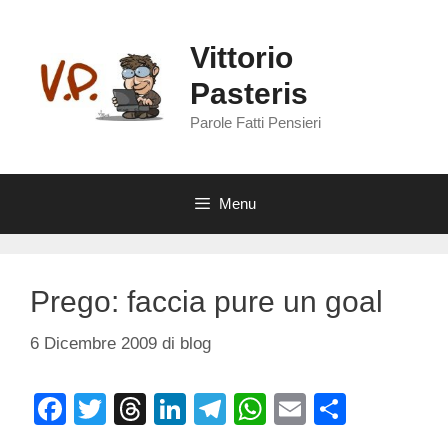
Vai
al
Vittorio
contenuto
Pasteris
Parole Fatti Pensieri
Menu
Prego: faccia pure un goal
6 Dicembre 2009
di
blog
F
T
T
Li
T
W
E
C
a
wi
hr
n
el
h
m
o