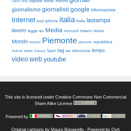
digitale
ebook
crisi
editoria
calcio
giornalisti
google
giornalismo
informazione
italia
Internet
lastampa
iphone
Italia
ipad
Media
lavoro
legge
milano
Mobile
libri
microsoft
Piemonte
Mondo
repubblica
musica
piemonte
tag
tempo
roma
Sport
tav
televisione
ricerca
Scienza
video
web
youtube
This site is licensed under
Creative Commons Non Commercial
Share Alike License
Powered by
Original cartoons by
Mauro Borgarello
-
Powered by Ovh