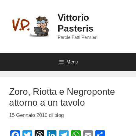
Vai
al
Vittorio
contenuto
Pasteris
Parole Fatti Pensieri
Menu
Zoro, Riotta e Negroponte
attorno a un tavolo
15 Gennaio 2010
di
blog
F
T
T
Li
T
W
E
C