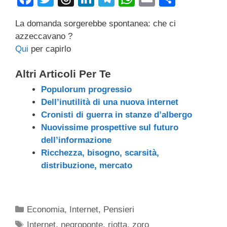
a
wi
hr
n
el
h
m
o
La domanda sorgerebbe spontanea: che ci
c
tt
e
k
e
at
ail
n
azzeccavano ?
e
er
a
e
gr
s
di
Qui
per capirlo
b
d
dI
a
A
vi
Altri Articoli Per Te
o
s
n
m
p
di
Populorum progressio
o
p
Dell’inutilità di una nuova internet
k
Cronisti di guerra in stanze d’albergo
Nuovissime prospettive sul futuro
dell’informazione
Ricchezza, bisogno, scarsità,
distribuzione, mercato
Categorie
Economia
,
Internet
,
Pensieri
Tag
Internet
,
negroponte
,
riotta
,
zoro