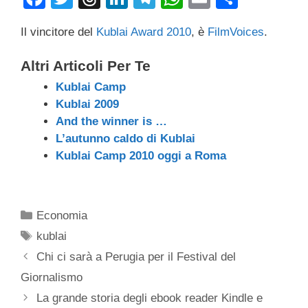
a
wi
hr
n
el
h
m
o
Il vincitore del
Kublai Award 2010
, è
FilmVoices
.
c
tt
e
k
e
at
ail
n
e
er
a
e
gr
s
di
Altri Articoli Per Te
b
d
dI
a
A
vi
Kublai Camp
o
s
n
m
p
di
Kublai 2009
And the winner is …
o
p
L’autunno caldo di Kublai
k
Kublai Camp 2010 oggi a Roma
Categorie
Economia
Tag
kublai
Chi ci sarà a Perugia per il Festival del
Giornalismo
La grande storia degli ebook reader Kindle e