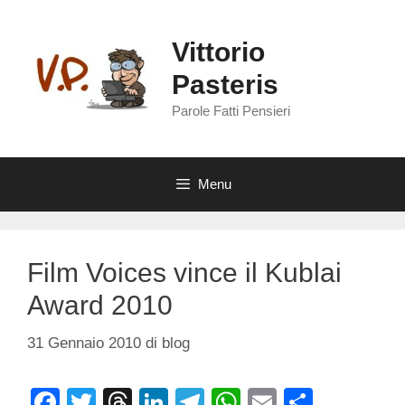
Vai
al
Vittorio
contenuto
Pasteris
Parole Fatti Pensieri
Menu
Film Voices vince il Kublai
Award 2010
31 Gennaio 2010
di
blog
F
T
T
Li
T
W
E
C