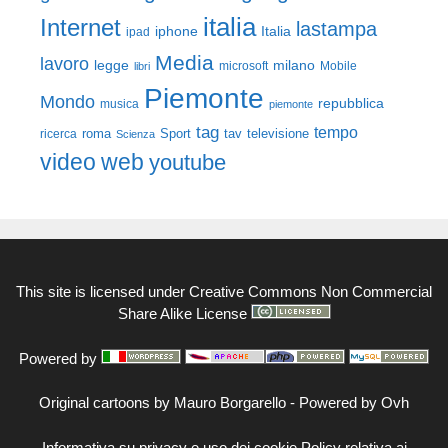
italia
Internet
lastampa
iphone
Italia
ipad
Media
lavoro
legge
milano
Mobile
libri
microsoft
Piemonte
Mondo
repubblica
musica
piemonte
tag
tempo
roma
Sport
tav
televisione
ricerca
Scienza
video
web
youtube
This site is licensed under
Creative Commons Non Commercial
Share Alike License
Powered by
Original cartoons by
Mauro Borgarello
-
Powered by Ovh
Informativa su privacy e uso dei cookie
Policy relativa ai