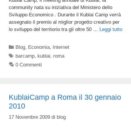
Kublai Camp, il meeting annuale di Kublai, la
community nata su iniziativa del Ministero dello
Sviluppo Economico . Durante il Kublai Camp verrà
assegnato il premio al miglior progetto creativo per
lo sviluppo del territorio tra gli oltre 50 …
Leggi tutto
Categorie
Blog
,
Economia
,
Internet
Tag
barcamp
,
kublai
,
roma
0 Commenti
KublaiCamp a Roma il 30 gennaio
2010
17 Novembre 2009
di
blog