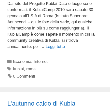
Dal sito del Progetto Kublai Data e luogo sono
confermati: il KublaiCamp 2010 sarà sabato 30
gennaio all’I.S.A di Roma (Istituto Superiore
Antincendi – qui le foto della sede, qui qualche
informazione in più su come raggiungerla). Il
KublaiCamp è come sapete il momento in cui la
community creativa di Kublai si ritrova
annualmente, per …
Leggi tutto
Categorie
Economia
,
Internet
Tag
kublai
,
roma
0 Commenti
L’autunno caldo di Kublai