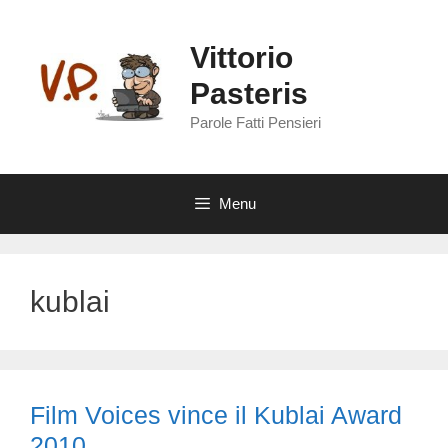
Vai
al
Vittorio
contenuto
Pasteris
Parole Fatti Pensieri
Menu
kublai
Film Voices vince il Kublai Award
2010