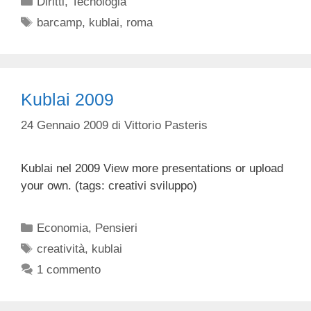
Diritti
,
Tecnologia
Tag
barcamp
,
kublai
,
roma
Kublai 2009
24 Gennaio 2009
di
Vittorio Pasteris
Kublai nel 2009 View more presentations or upload
your own. (tags: creativi sviluppo)
Categorie
Economia
,
Pensieri
Tag
creatività
,
kublai
1 commento