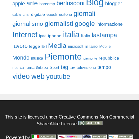
Blog
arte
berlusconi
apple
blogger
barcamp
giornali
digitale
ebook
crisi
editoria
calcio
giornalisti
google
giornalismo
informazione
italia
Internet
lastampa
iphone
Italia
ipad
Media
lavoro
legge
milano
Mobile
libri
microsoft
Piemonte
Mondo
repubblica
musica
piemonte
tag
tempo
roma
Sport
tav
televisione
ricerca
Scienza
video
web
youtube
This site is licensed under
Creative Commons Non Commercial
Share Alike License
Powered by