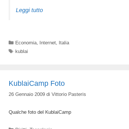
Leggi tutto
Categorie
Economia
,
Internet
,
Italia
Tag
kublai
KublaiCamp Foto
26 Gennaio 2009
di
Vittorio Pasteris
Qualche foto del KublaiCamp
Categorie