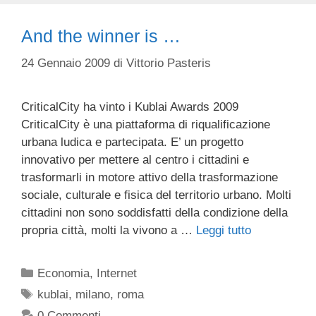
And the winner is …
24 Gennaio 2009
di
Vittorio Pasteris
CriticalCity ha vinto i Kublai Awards 2009
CriticalCity è una piattaforma di riqualificazione
urbana ludica e partecipata. E’ un progetto
innovativo per mettere al centro i cittadini e
trasformarli in motore attivo della trasformazione
sociale, culturale e fisica del territorio urbano. Molti
cittadini non sono soddisfatti della condizione della
propria città, molti la vivono a …
Leggi tutto
Categorie
Economia
,
Internet
Tag
kublai
,
milano
,
roma
0 Commenti