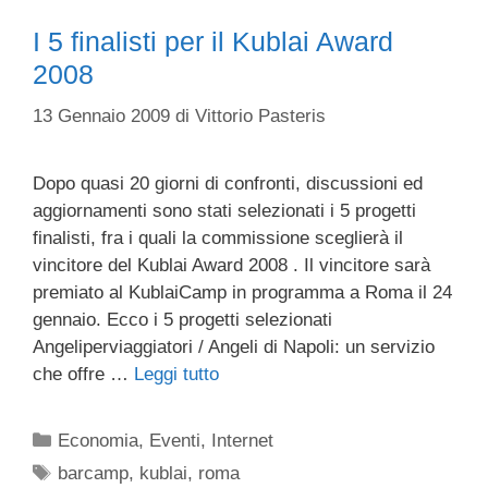
I 5 finalisti per il Kublai Award
2008
13 Gennaio 2009
di
Vittorio Pasteris
Dopo quasi 20 giorni di confronti, discussioni ed
aggiornamenti sono stati selezionati i 5 progetti
finalisti, fra i quali la commissione sceglierà il
vincitore del Kublai Award 2008 . Il vincitore sarà
premiato al KublaiCamp in programma a Roma il 24
gennaio. Ecco i 5 progetti selezionati
Angeliperviaggiatori / Angeli di Napoli: un servizio
che offre …
Leggi tutto
Categorie
Economia
,
Eventi
,
Internet
Tag
barcamp
,
kublai
,
roma