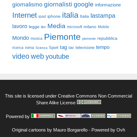
giornalisti
google
giornalismo
informazione
italia
Internet
lastampa
iphone
Italia
ipad
Media
lavoro
legge
milano
Mobile
libri
microsoft
Piemonte
Mondo
repubblica
musica
piemonte
tag
tempo
roma
Sport
tav
televisione
ricerca
Scienza
video
web
youtube
This site is licensed under
Creative Commons Non Commercial
Share Alike License
Powered by
Original cartoons by
Mauro Borgarello
-
Powered by Ovh