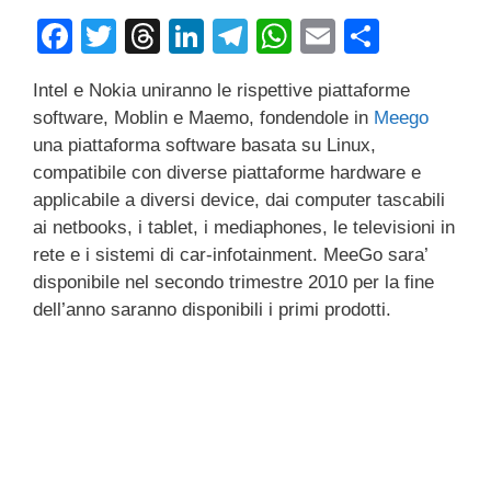
F
T
T
Li
T
W
E
C
a
wi
hr
n
el
h
m
o
Intel e Nokia uniranno le rispettive piattaforme
c
tt
e
k
e
at
ail
n
software, Moblin e Maemo, fondendole in
Meego
e
er
a
e
gr
s
di
una piattaforma software basata su Linux,
b
d
dI
a
A
vi
compatibile con diverse piattaforme hardware e
applicabile a diversi device, dai computer tascabili
o
s
n
m
p
di
ai netbooks, i tablet, i mediaphones, le televisioni in
o
p
rete e i sistemi di car-infotainment. MeeGo sara’
k
disponibile nel secondo trimestre 2010 per la fine
dell’anno saranno disponibili i primi prodotti.