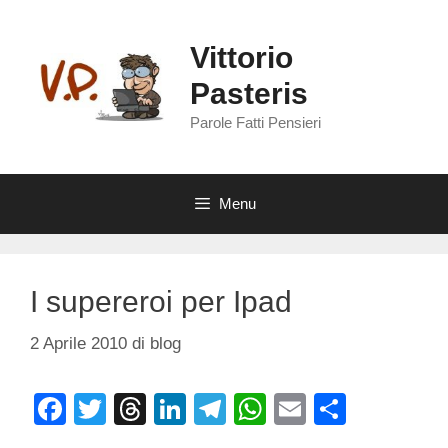
Vai
al
Vittorio
contenuto
Pasteris
Parole Fatti Pensieri
Menu
I supereroi per Ipad
2 Aprile 2010
di
blog
F
T
T
Li
T
W
E
C
a
wi
hr
n
el
h
m
o