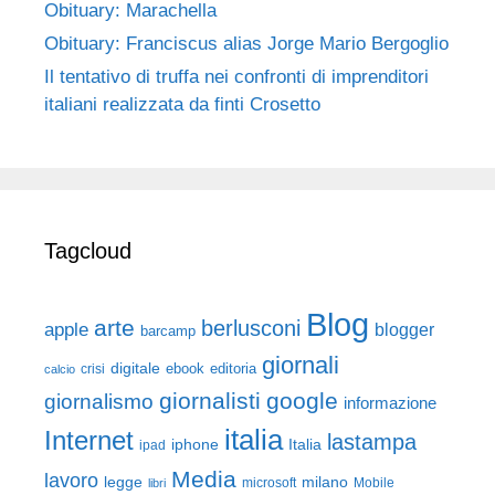
Obituary: Marachella
Obituary: Franciscus alias Jorge Mario Bergoglio
Il tentativo di truffa nei confronti di imprenditori
italiani realizzata da finti Crosetto
Tagcloud
Blog
arte
berlusconi
apple
blogger
barcamp
giornali
digitale
ebook
crisi
editoria
calcio
giornalisti
google
giornalismo
informazione
italia
Internet
lastampa
iphone
Italia
ipad
Media
lavoro
legge
milano
Mobile
libri
microsoft