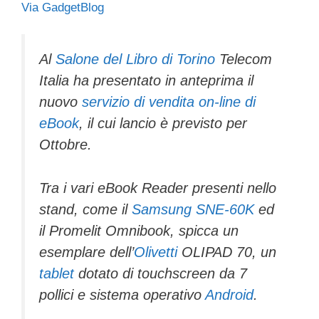
Via GadgetBlog
c
tt
e
k
e
at
ail
n
e
er
a
e
gr
s
di
b
d
dI
a
A
vi
Al
Salone del Libro di Torino
Telecom
Italia ha presentato in anteprima il
o
s
n
m
p
di
nuovo
servizio di vendita on-line di
o
p
eBook
, il cui lancio è previsto per
k
Ottobre.
Tra i vari eBook Reader presenti nello
stand, come il
Samsung SNE-60K
ed
il Promelit Omnibook, spicca un
esemplare dell’
Olivetti
OLIPAD 70, un
tablet
dotato di touchscreen da 7
pollici e sistema operativo
Android
.