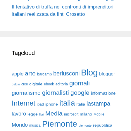
Il tentativo di truffa nei confronti di imprenditori
italiani realizzata da finti Crosetto
Tagcloud
Blog
arte
berlusconi
apple
blogger
barcamp
giornali
digitale
ebook
crisi
editoria
calcio
giornalisti
google
giornalismo
informazione
italia
Internet
lastampa
iphone
Italia
ipad
Media
lavoro
legge
milano
Mobile
libri
microsoft
Piemonte
Mondo
repubblica
musica
piemonte