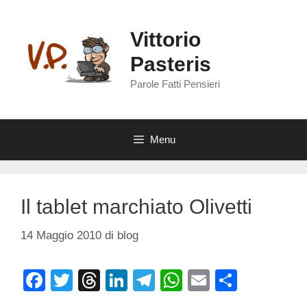
Vai
al
Vittorio
contenuto
Pasteris
Parole Fatti Pensieri
Menu
Il tablet marchiato Olivetti
14 Maggio 2010
di
blog
F
T
T
Li
T
W
E
C
a
wi
hr
n
el
h
m
o