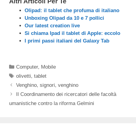
Altri Articoli Per Te
Olipad: il tablet che profuma di italiano
Unboxing Olipad da 10 e 7 pollici
Our latest creation live
Si chiama Ipad il tablet di Apple: eccolo
I primi passi italiani del Galaxy Tab
Categorie
Computer
,
Mobile
Tag
olivetti
,
tablet
Venghino, signori, venghino
Il Coordinamento dei ricercatori delle facoltà
umanistiche contro la riforma Gelmini