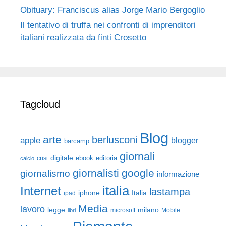
Obituary: Franciscus alias Jorge Mario Bergoglio
Il tentativo di truffa nei confronti di imprenditori
italiani realizzata da finti Crosetto
Tagcloud
Blog
arte
berlusconi
apple
blogger
barcamp
giornali
digitale
ebook
crisi
editoria
calcio
giornalisti
google
giornalismo
informazione
italia
Internet
lastampa
iphone
Italia
ipad
Media
lavoro
legge
milano
Mobile
libri
microsoft