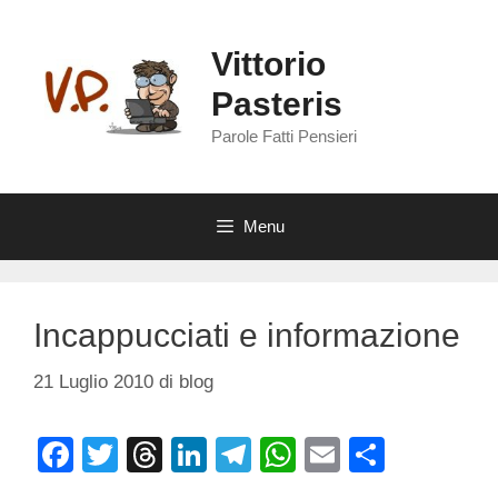
Vai
al
Vittorio
contenuto
Pasteris
Parole Fatti Pensieri
Menu
Incappucciati e informazione
21 Luglio 2010
di
blog
F
T
T
Li
T
W
E
C
a
wi
hr
n
el
h
m
o