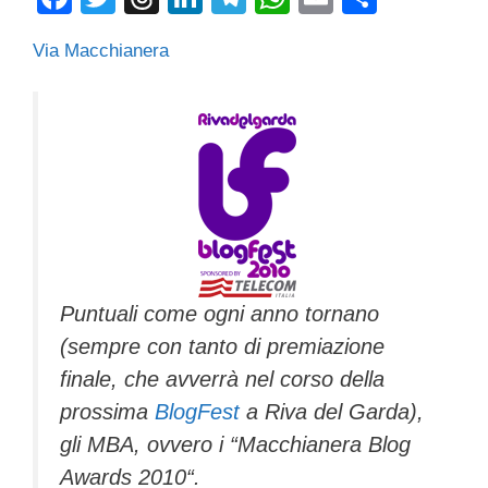
a
wi
hr
n
el
h
m
o
Via Macchianera
c
tt
e
k
e
at
ail
n
e
er
a
e
gr
s
di
b
d
dI
a
A
vi
o
s
n
m
p
di
o
p
k
Puntuali come ogni anno tornano
(sempre con tanto di premiazione
finale, che avverrà nel corso della
prossima
BlogFest
a Riva del Garda),
gli MBA, ovvero i “Macchianera Blog
Awards 2010“.