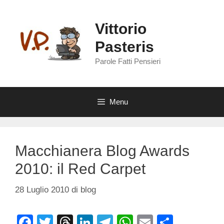
Vai
al
Vittorio
contenuto
Pasteris
Parole Fatti Pensieri
Menu
Macchianera Blog Awards
2010: il Red Carpet
28 Luglio 2010
di
blog
F
T
T
Li
T
W
E
C