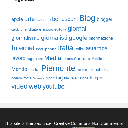
Blog
arte
berlusconi
apple
blogger
barcamp
giornali
digitale
ebook
crisi
editoria
calcio
giornalisti
google
giornalismo
informazione
italia
Internet
lastampa
iphone
Italia
ipad
Media
lavoro
legge
milano
Mobile
libri
microsoft
Piemonte
Mondo
repubblica
musica
piemonte
tag
tempo
roma
Sport
tav
televisione
ricerca
Scienza
video
web
youtube
This site is licensed under
Creative Commons Non Commercial