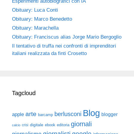
Esperimenti autobiografici con IA
Obituary: Luca Conti
Obituary: Marco Benedetto
Obituary: Marachella
Obituary: Franciscus alias Jorge Mario Bergoglio
Il tentativo di truffa nei confronti di imprenditori
italiani realizzata da finti Crosetto
Tagcloud
Blog
arte
berlusconi
apple
blogger
barcamp
giornali
digitale
ebook
crisi
editoria
calcio
giornalisti
google
giornalismo