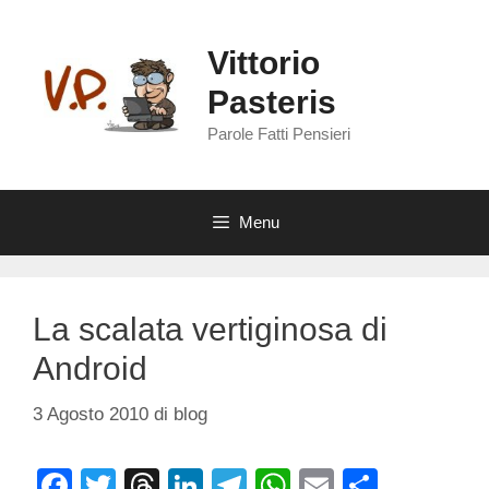
Vai
al
Vittorio
contenuto
Pasteris
Parole Fatti Pensieri
Menu
La scalata vertiginosa di
Android
3 Agosto 2010
di
blog
F
T
T
Li
T
W
E
C