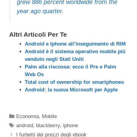
grew 886 percent worldwide from the
year ago quarter
.
Altri Articoli Per Te
Android e Iphone all’inseguimento di RIM
Android è il sistema operativo mobile più
venduto negli Stati Uniti
Palm alla riscossa: ecco il Pre e Palm
Web Os
Total cost of ownership for smartphones
Android: la nuova Microsoft per Apple
Categorie
Economia
,
Mobile
Tag
android
,
blackberry
,
iphone
I furbetti dei prezzi degli ebook