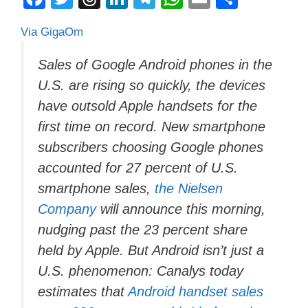
a
wi
hr
n
el
h
m
o
Via GigaOm
c
tt
e
k
e
at
ail
n
e
er
a
e
gr
s
di
Sales of Google Android phones in the
b
d
dI
a
A
vi
U.S. are rising so quickly, the devices
o
s
n
m
p
di
have outsold Apple handsets for the
o
p
first time on record. New smartphone
subscribers choosing Google phones
k
accounted for 27 percent of U.S.
smartphone sales,
the Nielsen
Company
will announce this morning,
nudging past the 23 percent share
held by Apple. But Android isn’t just a
U.S. phenomenon: Canalys today
estimates that
Android handset sales