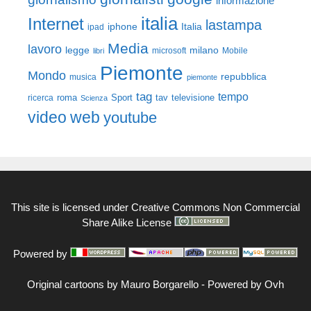
informazione
italia
Internet
lastampa
iphone
Italia
ipad
Media
lavoro
legge
milano
Mobile
libri
microsoft
Piemonte
Mondo
repubblica
musica
piemonte
tag
tempo
roma
Sport
tav
televisione
ricerca
Scienza
video
web
youtube
This site is licensed under
Creative Commons Non Commercial
Share Alike License
Powered by
Original cartoons by
Mauro Borgarello
-
Powered by Ovh