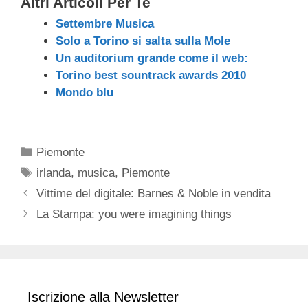
Altri Articoli Per Te
Settembre Musica
Solo a Torino si salta sulla Mole
Un auditorium grande come il web:
Torino best sountrack awards 2010
Mondo blu
Categorie
Piemonte
Tag
irlanda
,
musica
,
Piemonte
Vittime del digitale: Barnes & Noble in vendita
La Stampa: you were imagining things
Iscrizione alla Newsletter