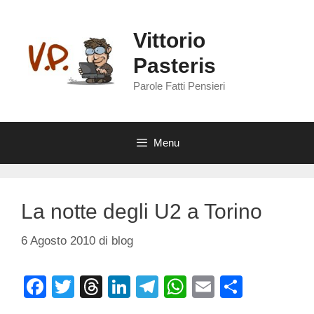
Vai
al
Vittorio
contenuto
Pasteris
Parole Fatti Pensieri
Menu
La notte degli U2 a Torino
6 Agosto 2010
di
blog
F
T
T
Li
T
W
E
C
a
wi
hr
n
el
h
m
o