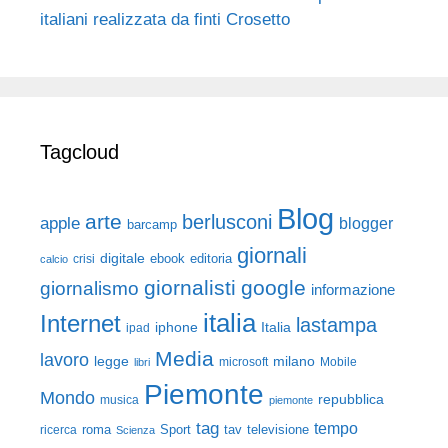
italiani realizzata da finti Crosetto
Tagcloud
Blog
arte
berlusconi
apple
blogger
barcamp
giornali
digitale
ebook
crisi
editoria
calcio
giornalisti
google
giornalismo
informazione
italia
Internet
lastampa
iphone
Italia
ipad
Media
lavoro
legge
milano
Mobile
libri
microsoft
Piemonte
Mondo
repubblica
musica
piemonte
tag
tempo
roma
Sport
tav
televisione
ricerca
Scienza