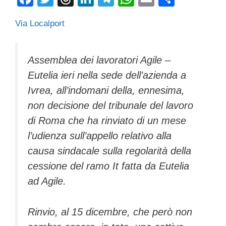
a
wi
hr
n
el
h
m
o
Via Localport
c
tt
e
k
e
at
ail
n
e
er
a
e
gr
s
di
b
d
dI
a
A
vi
Assemblea dei lavoratori Agile –
Eutelia ieri nella sede dell’azienda a
o
s
n
m
p
di
Ivrea, all’indomani della, ennesima,
o
p
non decisione del tribunale del lavoro
k
di Roma che ha rinviato di un mese
l’udienza sull’appello relativo alla
causa sindacale sulla regolarità della
cessione del ramo It fatta da Eutelia
ad Agile.
Rinvio, al 15 dicembre, che però non