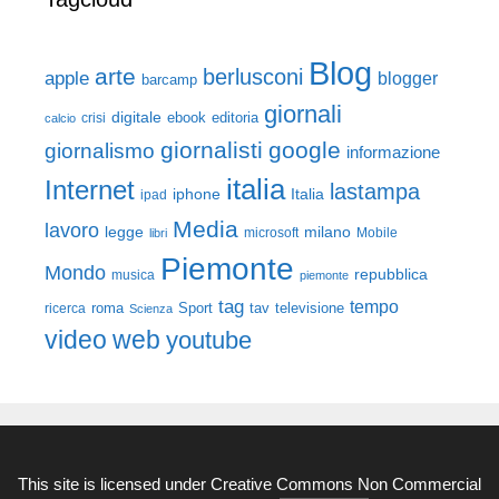
Blog
arte
berlusconi
apple
blogger
barcamp
giornali
digitale
ebook
crisi
editoria
calcio
giornalisti
google
giornalismo
informazione
italia
Internet
lastampa
iphone
Italia
ipad
Media
lavoro
legge
milano
Mobile
libri
microsoft
Piemonte
Mondo
repubblica
musica
piemonte
tag
tempo
roma
Sport
tav
televisione
ricerca
Scienza
video
web
youtube
This site is licensed under
Creative Commons Non Commercial