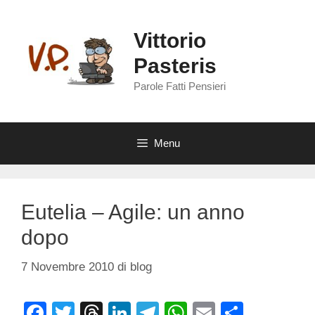
Vai
al
Vittorio
contenuto
Pasteris
Parole Fatti Pensieri
Menu
Eutelia – Agile: un anno
dopo
7 Novembre 2010
di
blog
F
T
T
Li
T
W
E
C