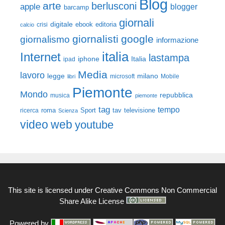
Blog
arte
berlusconi
apple
blogger
barcamp
giornali
digitale
ebook
crisi
editoria
calcio
giornalisti
google
giornalismo
informazione
italia
Internet
lastampa
iphone
Italia
ipad
Media
lavoro
legge
milano
Mobile
libri
microsoft
Piemonte
Mondo
repubblica
musica
piemonte
tag
tempo
roma
Sport
tav
televisione
ricerca
Scienza
video
web
youtube
This site is licensed under
Creative Commons Non Commercial
Share Alike License
Powered by