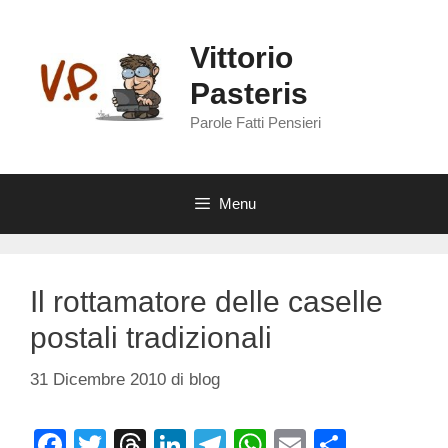
Vai
al
Vittorio
contenuto
Pasteris
Parole Fatti Pensieri
Menu
Il rottamatore delle caselle
postali tradizionali
31 Dicembre 2010
di
blog
F
T
T
Li
T
W
E
C