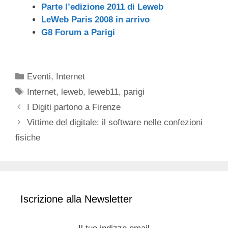
Parte l’edizione 2011 di Leweb
LeWeb Paris 2008 in arrivo
G8 Forum a Parigi
Categorie
Eventi
,
Internet
Tag
Internet
,
leweb
,
leweb11
,
parigi
I Digiti partono a Firenze
Vittime del digitale: il software nelle confezioni
fisiche
Iscrizione alla Newsletter