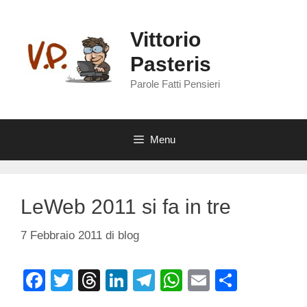
Vai
al
Vittorio
contenuto
Pasteris
Parole Fatti Pensieri
Menu
LeWeb 2011 si fa in tre
7 Febbraio 2011
di
blog
F
T
T
Li
T
W
E
C
a
wi
hr
n
el
h
m
o