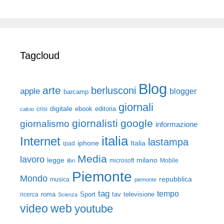
Tagcloud
Blog
arte
berlusconi
apple
blogger
barcamp
giornali
digitale
ebook
crisi
editoria
calcio
giornalisti
google
giornalismo
informazione
italia
Internet
lastampa
iphone
Italia
ipad
Media
lavoro
legge
milano
Mobile
libri
microsoft
Piemonte
Mondo
repubblica
musica
piemonte
tag
tempo
roma
Sport
tav
televisione
ricerca
Scienza
video
web
youtube