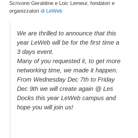
Scrivono Geraldine e Loic Lemeur, fondatori e
c
tt
e
k
e
at
ail
n
organizzatori
di LeWeb
e
er
a
e
gr
s
di
b
d
dI
a
A
vi
We are thrilled to announce that this
o
s
n
m
p
di
year LeWeb will be for the first time a
o
p
3 days event.
k
Many of you requested it, to get more
networking time, we made it happen.
From Wednesday Dec 7th to Friday
Dec 9th we will create again @ Les
Docks this year LeWeb campus and
hope you will join us!