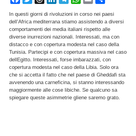
a
wi
hr
n
el
h
m
o
In questi giorni di rivoluzioni in corso nei paesi
c
tt
e
k
e
at
ail
n
dell’Africa mediterrana stiamo assistendo a diversi
e
er
a
e
gr
s
di
comportamenti dei media italiani rispetto alle
b
d
dI
a
A
vi
diverse inurrezioni nazionali. Interessati, ma con
distacco e con copertura modesta nel caso della
o
s
n
m
p
di
Tunisia. Partecipi e con copertura massiva nel caso
o
p
dellEgitto. Interessati, forse imbarazzati, con
k
copertura modesta nel caso della Libia. Solo ora
che si accetta il fatto che nel paese di Gheddafi sta
avvenendo una carneficina, si stanno interessando
maggiormente alle cose libiche. Se qualcuno sa
spiegare queste asimmetrie gliene saremo grato.