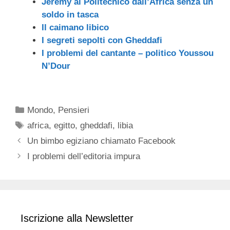
Jeremy al Politecnico dall’Africa senza un
soldo in tasca
Il caimano libico
I segreti sepolti con Gheddafi
I problemi del cantante – politico Youssou
N’Dour
Categorie
Mondo
,
Pensieri
Tag
africa
,
egitto
,
gheddafi
,
libia
Un bimbo egiziano chiamato Facebook
I problemi dell’editoria impura
Iscrizione alla Newsletter