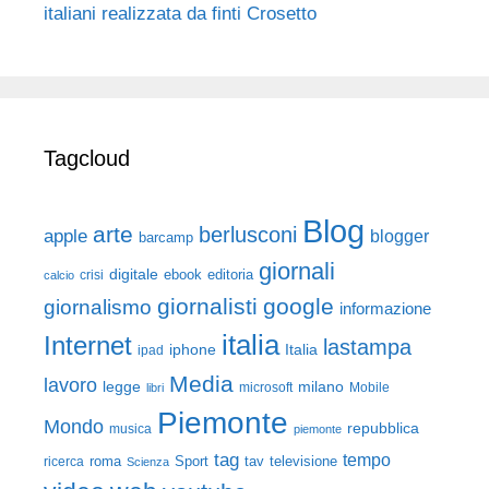
italiani realizzata da finti Crosetto
Tagcloud
Blog
arte
berlusconi
apple
blogger
barcamp
giornali
digitale
ebook
crisi
editoria
calcio
giornalisti
google
giornalismo
informazione
italia
Internet
lastampa
iphone
Italia
ipad
Media
lavoro
legge
milano
Mobile
libri
microsoft
Piemonte
Mondo
repubblica
musica
piemonte
tag
tempo
roma
Sport
tav
televisione
ricerca
Scienza