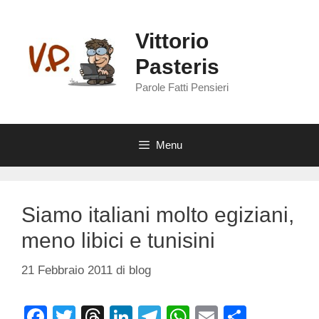
Vai
al
Vittorio
contenuto
Pasteris
Parole Fatti Pensieri
Menu
Siamo italiani molto egiziani,
meno libici e tunisini
21 Febbraio 2011
di
blog
F
T
T
Li
T
W
E
C