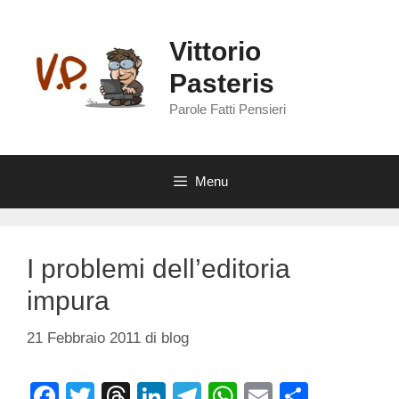
Vai
al
Vittorio
contenuto
Pasteris
Parole Fatti Pensieri
Menu
I problemi dell’editoria
impura
21 Febbraio 2011
di
blog
F
T
T
Li
T
W
E
C