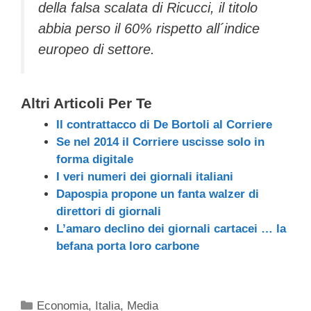
della falsa scalata di Ricucci, il titolo
abbia perso il 60% rispetto all´indice
europeo di settore.
Altri Articoli Per Te
Il contrattacco di De Bortoli al Corriere
Se nel 2014 il Corriere uscisse solo in
forma digitale
I veri numeri dei giornali italiani
Dapospia propone un fanta walzer di
direttori di giornali
L’amaro declino dei giornali cartacei … la
befana porta loro carbone
Categorie
Economia
,
Italia
,
Media