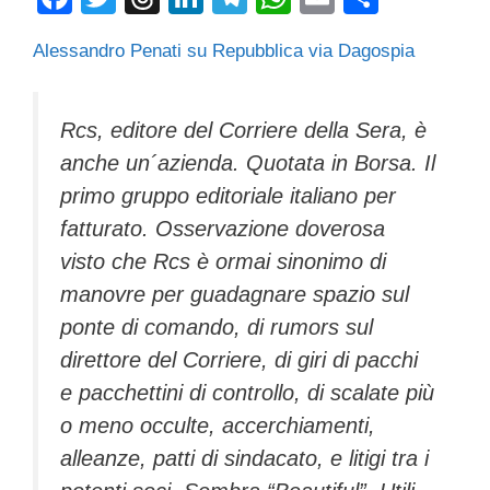
a
wi
hr
n
el
h
m
o
Alessandro Penati su Repubblica via Dagospia
c
tt
e
k
e
at
ail
n
e
er
a
e
gr
s
di
b
d
dI
a
A
vi
Rcs, editore del Corriere della Sera, è
anche un´azienda. Quotata in Borsa. Il
o
s
n
m
p
di
primo gruppo editoriale italiano per
o
p
fatturato. Osservazione doverosa
k
visto che Rcs è ormai sinonimo di
manovre per guadagnare spazio sul
ponte di comando, di rumors sul
direttore del Corriere, di giri di pacchi
e pacchettini di controllo, di scalate più
o meno occulte, accerchiamenti,
alleanze, patti di sindacato, e litigi tra i