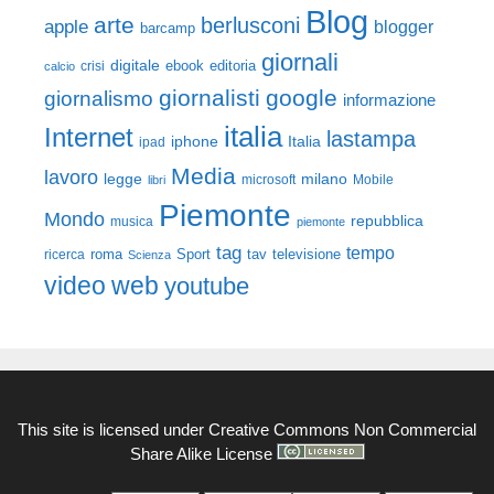
Blog
arte
berlusconi
apple
blogger
barcamp
giornali
digitale
ebook
crisi
editoria
calcio
giornalisti
google
giornalismo
informazione
italia
Internet
lastampa
iphone
Italia
ipad
Media
lavoro
legge
milano
Mobile
libri
microsoft
Piemonte
Mondo
repubblica
musica
piemonte
tag
tempo
roma
Sport
tav
televisione
ricerca
Scienza
video
web
youtube
This site is licensed under
Creative Commons Non Commercial
Share Alike License