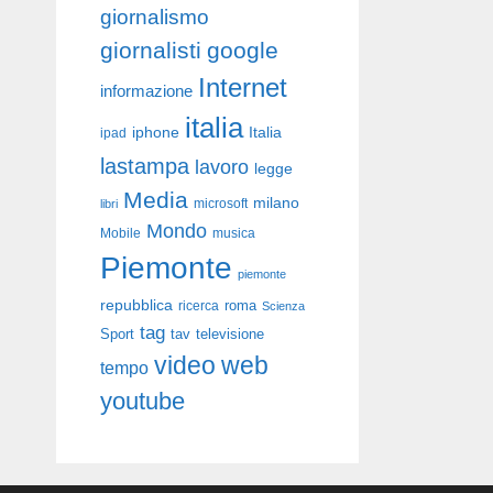
giornalismo
giornalisti
google
Internet
informazione
italia
iphone
Italia
ipad
lastampa
lavoro
legge
Media
milano
libri
microsoft
Mondo
Mobile
musica
Piemonte
piemonte
repubblica
roma
ricerca
Scienza
tag
Sport
tav
televisione
video
web
tempo
youtube