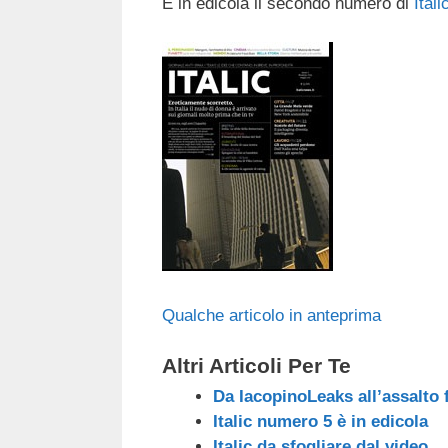
È in edicola il secondo numero di
Itali
c
tt
e
k
e
at
e
er
a
e
gr
s
b
d
dI
a
A
o
s
n
m
p
o
p
k
Qualche articolo in anteprima
Altri Articoli Per Te
Da IacopinoLeaks all’assalto 
Italic numero 5 è in edicola
Italic da sfogliare dal video