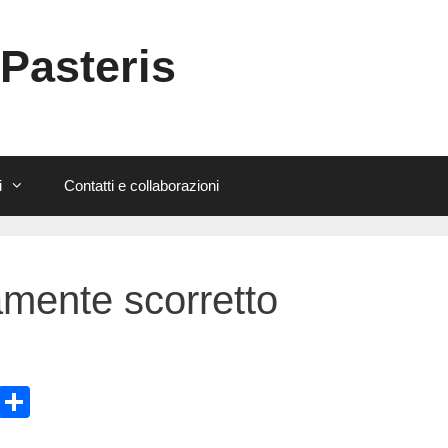
 Pasteris
i
Contatti e collaborazioni
camente scorretto
E
C
m
o