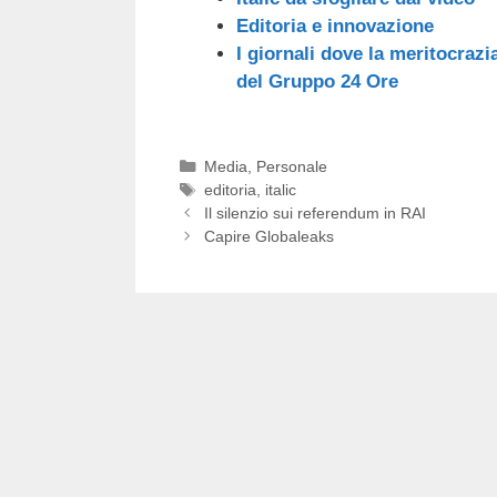
Editoria e innovazione
I giornali dove la meritocrazi
del Gruppo 24 Ore
Categorie
Media
,
Personale
Tag
editoria
,
italic
Il silenzio sui referendum in RAI
Capire Globaleaks