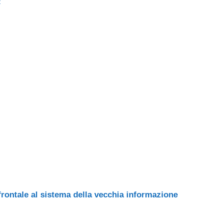
c
ail
n
di
vi
di
frontale al sistema della vecchia informazione