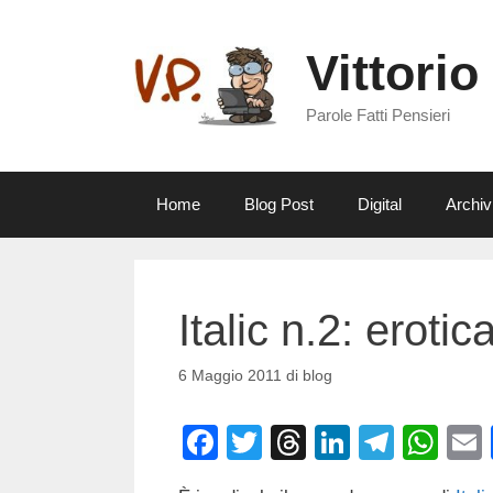
Vai
al
Vittorio
contenuto
Parole Fatti Pensieri
Home
Blog Post
Digital
Archiv
Italic n.2: eroti
6 Maggio 2011
di
blog
F
T
T
Li
T
W
a
wi
hr
n
el
h