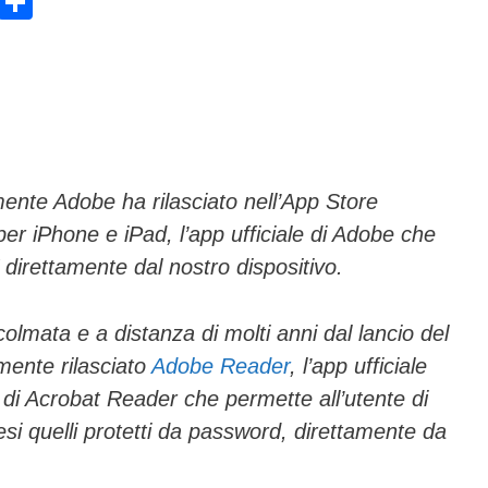
E
C
m
o
ail
n
di
vi
di
ente Adobe ha rilasciato nell’App Store
er iPhone e iPad, l’app ufficiale di Adobe che
 direttamente dal nostro dispositivo.
olmata e a distanza di molti anni dal lancio del
mente rilasciato
Adobe Reader
, l’app ufficiale
i di Acrobat Reader che permette all’utente di
resi quelli protetti da password, direttamente da