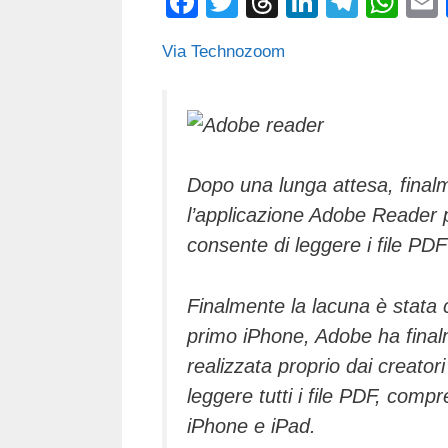
F
T
T
Li
T
W
a
wi
hr
n
el
h
Via Technozoom
c
tt
e
k
e
at
e
er
a
e
gr
s
b
d
dI
a
A
o
s
n
m
p
Dopo una lunga attesa, finalm
o
p
l’applicazione Adobe Reader p
k
consente di leggere i file PDF
Finalmente la lacuna è stata c
primo iPhone, Adobe ha final
realizzata proprio dai creator
leggere tutti i file PDF, comp
iPhone e iPad.