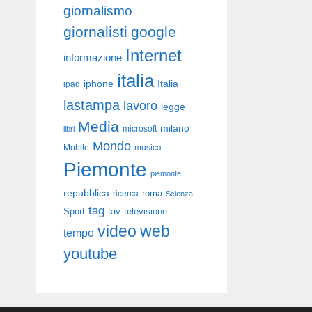
giornalismo
giornalisti
google
Internet
informazione
italia
iphone
Italia
ipad
lastampa
lavoro
legge
Media
milano
libri
microsoft
Mondo
Mobile
musica
Piemonte
piemonte
repubblica
roma
ricerca
Scienza
tag
Sport
tav
televisione
video
web
tempo
youtube