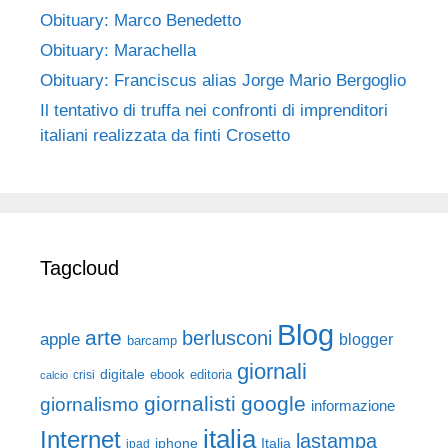
Obituary: Marco Benedetto
Obituary: Marachella
Obituary: Franciscus alias Jorge Mario Bergoglio
Il tentativo di truffa nei confronti di imprenditori
italiani realizzata da finti Crosetto
Tagcloud
Blog
arte
berlusconi
apple
blogger
barcamp
giornali
digitale
ebook
crisi
editoria
calcio
giornalisti
google
giornalismo
informazione
italia
Internet
lastampa
iphone
Italia
ipad