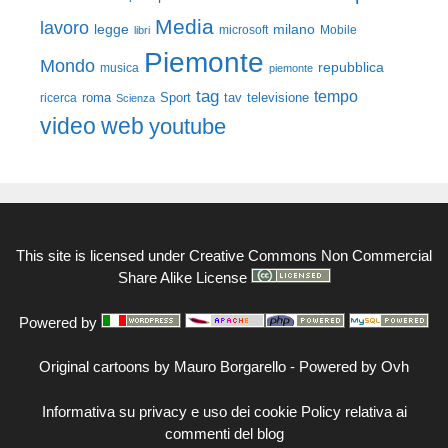
Media
lavoro
legge
milano
Mobile
libri
microsoft
Piemonte
Mondo
repubblica
musica
piemonte
tag
tempo
roma
Sport
tav
televisione
ricerca
Scienza
video
web
youtube
This site is licensed under
Creative Commons Non Commercial
Share Alike License
Powered by
Original cartoons by
Mauro Borgarello
-
Powered by Ovh
Informativa su privacy e uso dei cookie
Policy relativa ai
commenti del blog