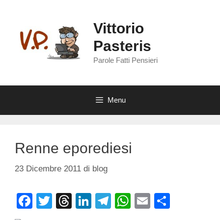
Vai
al
Vittorio
contenuto
Pasteris
Parole Fatti Pensieri
Menu
Renne eporediesi
23 Dicembre 2011
di
blog
F
T
T
Li
T
W
E
C
a
wi
hr
n
el
h
m
o