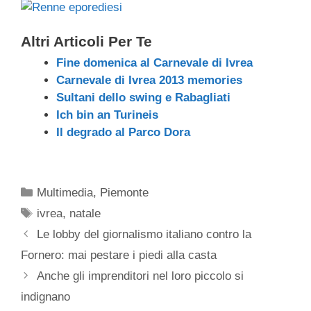
c
tt
e
k
e
at
ail
n
e
er
a
e
gr
s
di
Altri Articoli Per Te
b
d
dI
a
A
vi
Fine domenica al Carnevale di Ivrea
o
s
n
m
p
di
Carnevale di Ivrea 2013 memories
Sultani dello swing e Rabagliati
o
p
Ich bin an Turineis
k
Il degrado al Parco Dora
Categorie
Multimedia
,
Piemonte
Tag
ivrea
,
natale
Le lobby del giornalismo italiano contro la
Fornero: mai pestare i piedi alla casta
Anche gli imprenditori nel loro piccolo si
indignano