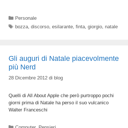
Categorie
Personale
Tag
bozza
,
discorso
,
esilarante
,
finta
,
giorgio
,
natale
Gli auguri di Natale piacevolmente
più Nerd
28 Dicembre 2012
di
blog
Quelli di All About Apple che però purtroppo pochi
giorni prima di Natale ha perso il suo vulcanico
Walter Franceschi
Categorie
Computer
,
Pensieri