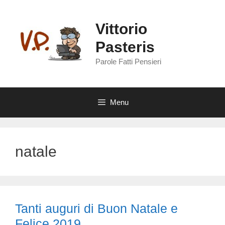
Vai
al
Vittorio
contenuto
Pasteris
Parole Fatti Pensieri
Menu
natale
Tanti auguri di Buon Natale e
Felice 2019