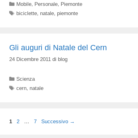
Categorie
Mobile
,
Personale
,
Piemonte
Tag
biciclette
,
natale
,
piemonte
Gli auguri di Natale del Cern
24 Dicembre 2011
di
blog
Categorie
Scienza
Tag
cern
,
natale
Pagina
Pagina
Pagina
1
2
…
7
Successivo
→