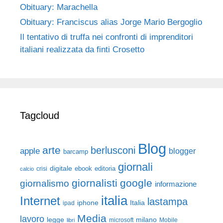
Obituary: Marachella
Obituary: Franciscus alias Jorge Mario Bergoglio
Il tentativo di truffa nei confronti di imprenditori
italiani realizzata da finti Crosetto
Tagcloud
Blog
arte
berlusconi
apple
blogger
barcamp
giornali
digitale
ebook
crisi
editoria
calcio
giornalisti
google
giornalismo
informazione
italia
Internet
lastampa
iphone
Italia
ipad
Media
lavoro
legge
milano
Mobile
libri
microsoft