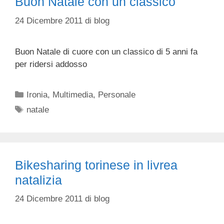
Buon Natale con un classico
24 Dicembre 2011
di
blog
Buon Natale di cuore con un classico di 5 anni fa
per ridersi addosso
Categorie
Ironia
,
Multimedia
,
Personale
Tag
natale
Bikesharing torinese in livrea
natalizia
24 Dicembre 2011
di
blog