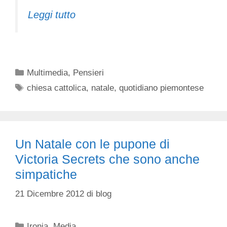
Leggi tutto
Categorie
Multimedia
,
Pensieri
Tag
chiesa cattolica
,
natale
,
quotidiano piemontese
Un Natale con le pupone di
Victoria Secrets che sono anche
simpatiche
21 Dicembre 2012
di
blog
Categorie
Ironia
,
Media