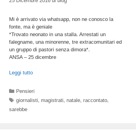
25 Dicembre 2016
di
blog
Mi è arrivato via whatsapp, non ne conosco la
fonte, ma è geniale
*Trovato neonato in una stalla. Arrestati un
falegname, una minorenne, tre extracomunitari ed
un gruppo di pastori senza dimora*.
ANSA – 25 dicembre
Leggi tutto
Categorie
Pensieri
Tag
giornalisti
,
magistrati
,
natale
,
raccontato
,
sarebbe