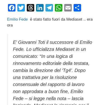
F
T
T
Li
T
W
E
C
a
wi
hr
n
el
h
m
o
Emilio Fede
è stato fatto fuori da Mediaset .. era
c
tt
e
k
e
at
ail
n
ora
e
er
a
e
gr
s
di
b
d
dI
a
A
vi
E’ Giovanni Toti il successore di Emilio
o
s
n
m
p
di
Fede. Lo ufficializza Mediaset in un
o
p
comunicato: “In una logica di
k
rinnovamento editoriale della testata,
cambia la direzione del ‘Tg4’. Dopo
una trattativa per la risoluzione
consensuale del rapporto di lavoro
non approdata a buon fine, Emilio
Fede – si legge nella nota – lascia