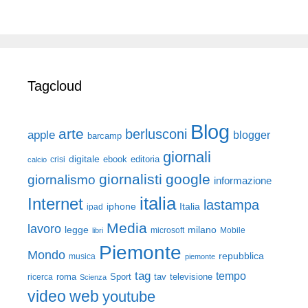
Tagcloud
Blog
arte
berlusconi
apple
blogger
barcamp
giornali
digitale
ebook
crisi
editoria
calcio
giornalisti
google
giornalismo
informazione
italia
Internet
lastampa
iphone
Italia
ipad
Media
lavoro
legge
milano
Mobile
libri
microsoft
Piemonte
Mondo
repubblica
musica
piemonte
tag
tempo
roma
Sport
tav
televisione
ricerca
Scienza
video
web
youtube