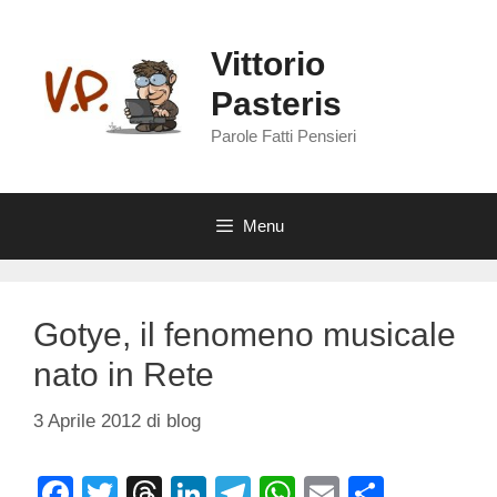
Vai
al
Vittorio
contenuto
Pasteris
Parole Fatti Pensieri
Menu
Gotye, il fenomeno musicale
nato in Rete
3 Aprile 2012
di
blog
F
T
T
Li
T
W
E
C