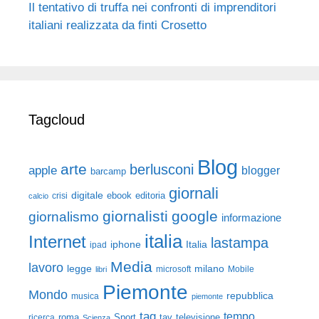
Il tentativo di truffa nei confronti di imprenditori
italiani realizzata da finti Crosetto
Tagcloud
Blog
arte
berlusconi
apple
blogger
barcamp
giornali
digitale
ebook
crisi
editoria
calcio
giornalisti
google
giornalismo
informazione
italia
Internet
lastampa
iphone
Italia
ipad
Media
lavoro
legge
milano
Mobile
libri
microsoft
Piemonte
Mondo
repubblica
musica
piemonte
tag
tempo
roma
Sport
tav
televisione
ricerca
Scienza