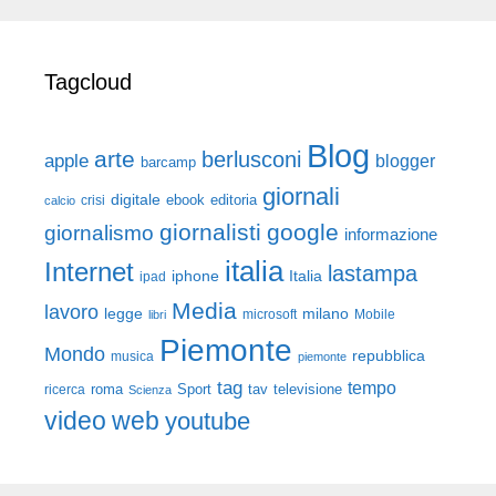
Tagcloud
Blog
arte
berlusconi
apple
blogger
barcamp
giornali
digitale
ebook
crisi
editoria
calcio
giornalisti
google
giornalismo
informazione
italia
Internet
lastampa
iphone
Italia
ipad
Media
lavoro
legge
milano
Mobile
libri
microsoft
Piemonte
Mondo
repubblica
musica
piemonte
tag
tempo
roma
Sport
tav
televisione
ricerca
Scienza
video
web
youtube