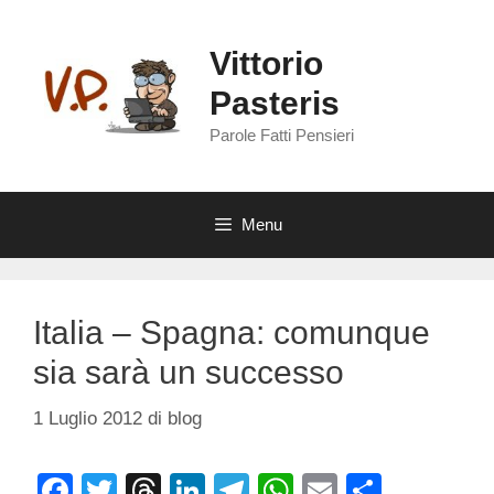
Vai
al
Vittorio
contenuto
Pasteris
Parole Fatti Pensieri
Menu
Italia – Spagna: comunque
sia sarà un successo
1 Luglio 2012
di
blog
F
T
T
Li
T
W
E
C