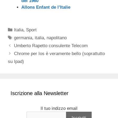
del 1960
Allons Enfant de l’Italie
Categorie
Italia
,
Sport
Tag
germania
,
italia
,
napolitano
Umberto Rapetto consulente Telecom
Chrome per Ios è veramente bello (soprattutto
su Ipad)
Iscrizione alla Newsletter
Il tuo indizzo email