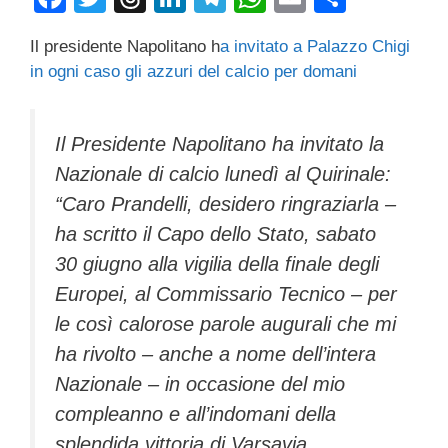
a
wi
hr
n
el
h
m
o
Il presidente Napolitano h
a invitato a Palazzo Chigi
c
tt
e
k
e
at
ail
n
in ogni caso gli azzuri del calcio per domani
e
er
a
e
gr
s
di
b
d
dI
a
A
vi
Il Presidente Napolitano ha invitato la
o
s
n
m
p
di
Nazionale di calcio lunedì al Quirinale:
o
p
“Caro Prandelli, desidero ringraziarla –
k
ha scritto il Capo dello Stato, sabato
30 giugno alla vigilia della finale degli
Europei, al Commissario Tecnico – per
le così calorose parole augurali che mi
ha rivolto – anche a nome dell’intera
Nazionale – in occasione del mio
compleanno e all’indomani della
splendida vittoria di Varsavia.