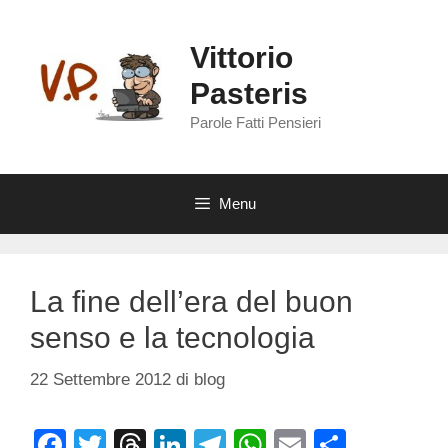
Vai
al
Vittorio
contenuto
Pasteris
Parole Fatti Pensieri
Menu
La fine dell’era del buon
senso e la tecnologia
22 Settembre 2012
di
blog
F
T
T
Li
T
W
E
C