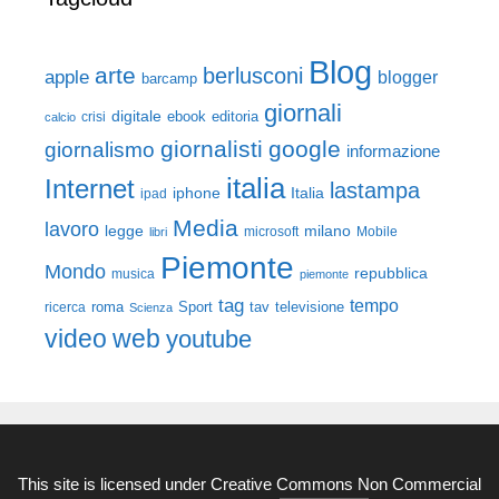
Blog
arte
berlusconi
apple
blogger
barcamp
giornali
digitale
ebook
crisi
editoria
calcio
giornalisti
google
giornalismo
informazione
italia
Internet
lastampa
iphone
Italia
ipad
Media
lavoro
legge
milano
Mobile
libri
microsoft
Piemonte
Mondo
repubblica
musica
piemonte
tag
tempo
roma
Sport
tav
televisione
ricerca
Scienza
video
web
youtube
This site is licensed under
Creative Commons Non Commercial