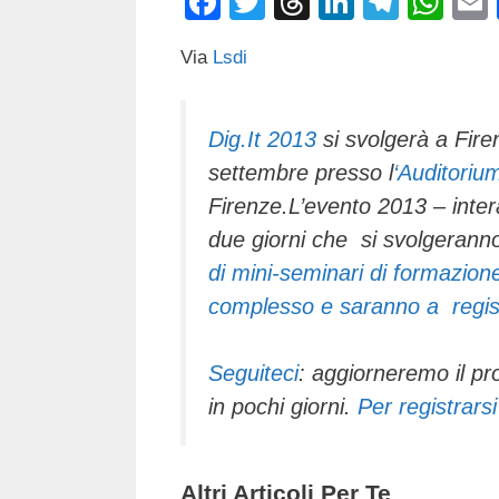
F
T
T
Li
T
W
a
wi
hr
n
el
h
Via
Lsdi
c
tt
e
k
e
at
e
er
a
e
gr
s
b
d
dI
a
A
Dig.It 2013
si svolgerà a Fire
settembre presso l
‘Auditoriu
o
s
n
m
p
Firenze.L’evento 2013 – inter
o
p
due giorni che si svolgeranno
k
di mini-seminari di formazio
complesso e saranno a regist
Seguiteci
: aggiorneremo il pr
in pochi giorni.
Per registrarsi
Altri Articoli Per Te