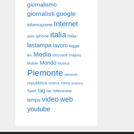
giornalismo
giornalisti
google
Internet
informazione
italia
iphone
Italia
ipad
lastampa
lavoro
legge
Media
milano
libri
microsoft
Mondo
Mobile
musica
Piemonte
piemonte
repubblica
roma
ricerca
Scienza
tag
Sport
tav
televisione
video
web
tempo
youtube