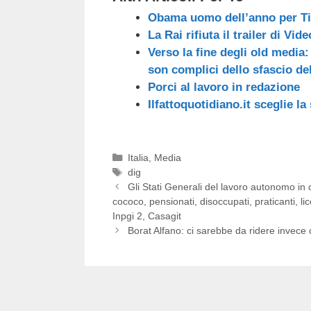
Obama uomo dell’anno per T
La Rai rifiuta il trailer di Vid
Verso la fine degli old media: 
son complici dello sfascio de
Porci al lavoro in redazione
Ilfattoquotidiano.it sceglie l
Categorie
Italia
,
Media
Tag
dig
Gli Stati Generali del lavoro autonomo in cu
cococo, pensionati, disoccupati, praticanti, li
Inpgi 2, Casagit
Borat Alfano: ci sarebbe da ridere invece 