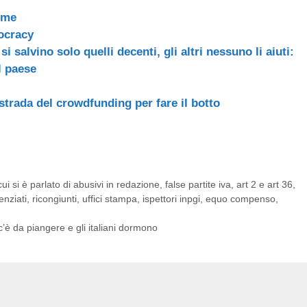
ime
eocracy
si salvino solo quelli decenti, gli altri nessuno li aiuti:
l paese
a strada del crowdfunding per fare il botto
i si è parlato di abusivi in redazione, false partite iva, art 2 e art 36,
cenziati, ricongiunti, uffici stampa, ispettori inpgi, equo compenso,
c’è da piangere e gli italiani dormono