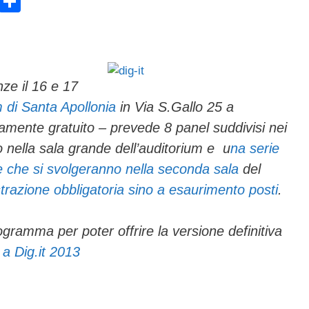
E
C
m
o
ail
n
di
vi
nze il 16 e 17
m di Santa Apollonia
in Via S.Gallo 25 a
di
amente gratuito – prevede 8 panel suddivisi nei
 nella sala grande dell’auditorium e u
na serie
ne che si svolgeranno nella seconda sala
del
razione obbligatoria sino a esaurimento posti
.
ogramma per poter offrire la versione definitiva
 a Dig.it 2013