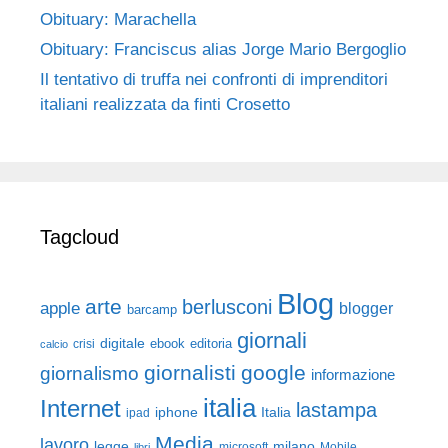
Obituary: Marachella
Obituary: Franciscus alias Jorge Mario Bergoglio
Il tentativo di truffa nei confronti di imprenditori
italiani realizzata da finti Crosetto
Tagcloud
Blog
arte
berlusconi
apple
blogger
barcamp
giornali
digitale
ebook
crisi
editoria
calcio
giornalisti
google
giornalismo
informazione
italia
Internet
lastampa
iphone
Italia
ipad
Media
lavoro
legge
milano
Mobile
libri
microsoft