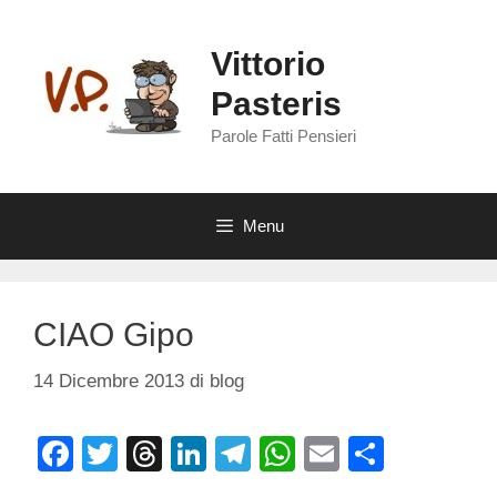
Vai
al
Vittorio
contenuto
Pasteris
Parole Fatti Pensieri
Menu
CIAO Gipo
14 Dicembre 2013
di
blog
F
T
T
Li
T
W
E
C
a
wi
hr
n
el
h
m
o