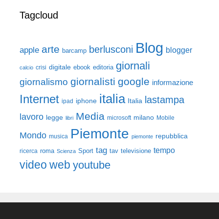
Tagcloud
Blog
arte
berlusconi
apple
blogger
barcamp
giornali
digitale
ebook
crisi
editoria
calcio
giornalisti
google
giornalismo
informazione
italia
Internet
lastampa
iphone
Italia
ipad
Media
lavoro
legge
milano
Mobile
libri
microsoft
Piemonte
Mondo
repubblica
musica
piemonte
tag
tempo
roma
Sport
tav
televisione
ricerca
Scienza
video
web
youtube