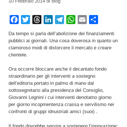
10 Febbraio 2014
di
blog
F
T
T
Li
T
W
E
C
a
wi
hr
n
el
h
m
o
Da tempo si parla dell’abolizione dei finanziamenti
c
tt
e
k
e
at
ail
n
pubblici ai giornali. Una cosa doverosa in quanto un
e
er
a
e
gr
s
di
clamoroso modi di distorcere il mercato e creare
b
d
dI
a
A
vi
clientele.
o
s
n
m
p
di
Ora occorre bloccare anche il decantato fondo
o
p
straordinario per gli interventi a sostegno
k
dell’editoria portato in palmo di mano dal
sottosegretario alla presidenza del Consiglio,
Giovanni Legnini i cui interventi denotatno giorno
per giorno incopmentenza crassa e servilismo nei
confronti di gruppi idnustriali amici (suoi) .
Il fondo dovrebbe servire a sostenere l’innovazione;