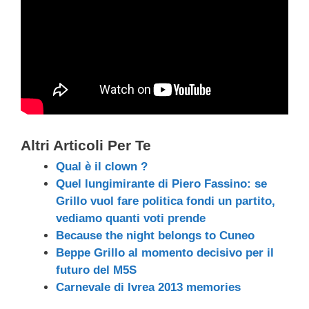
Altri Articoli Per Te
Qual è il clown ?
Quel lungimirante di Piero Fassino: se
Grillo vuol fare politica fondi un partito,
vediamo quanti voti prende
Because the night belongs to Cuneo
Beppe Grillo al momento decisivo per il
futuro del M5S
Carnevale di Ivrea 2013 memories