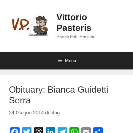
Vai
al
Vittorio
contenuto
Pasteris
Parole Fatti Pensieri
Menu
Obituary: Bianca Guidetti
Serra
24 Giugno 2014
di
blog
F
T
T
Li
T
W
E
C