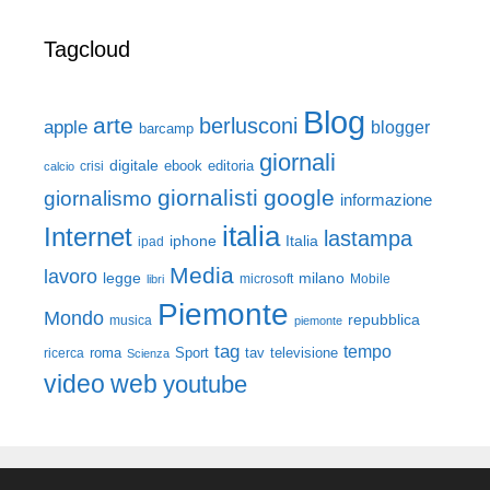
Tagcloud
Blog
arte
berlusconi
apple
blogger
barcamp
giornali
digitale
ebook
crisi
editoria
calcio
giornalisti
google
giornalismo
informazione
italia
Internet
lastampa
iphone
Italia
ipad
Media
lavoro
legge
milano
Mobile
libri
microsoft
Piemonte
Mondo
repubblica
musica
piemonte
tag
tempo
roma
Sport
tav
televisione
ricerca
Scienza
video
web
youtube