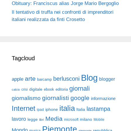
Obituary: Franciscus alias Jorge Mario Bergoglio
Il tentativo di truffa nei confronti di imprenditori
italiani realizzata da finti Crosetto
Tagcloud
Blog
arte
berlusconi
apple
blogger
barcamp
giornali
digitale
ebook
crisi
editoria
calcio
giornalisti
google
giornalismo
informazione
italia
Internet
lastampa
iphone
Italia
ipad
Media
lavoro
legge
milano
Mobile
libri
microsoft
Piemonte
Mondo
repubblica
musica
piemonte