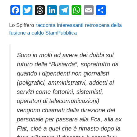
F
T
T
Li
T
W
E
C
a
wi
hr
n
el
h
m
o
Lo Spiffero
racconta interessanti retroscena della
c
tt
e
k
e
at
ail
n
fusione a caldo StamPubblica
e
er
a
e
gr
s
di
b
d
dI
a
A
vi
Sono in molti ad avere dei dubbi sul
o
s
n
m
p
di
futuro della “Busiarda”, soprattutto da
o
p
quando i dipendenti non giornalisti
k
(poligrafici, amministrativi, addetti ai
servizi come fattorini, sistemisti,
operatori di telecomunicazioni)
vengono chiamati dalla direzione del
personale per passare alla Fca, alla ex
Fiat, cioè a quel che è rimasto dopo la