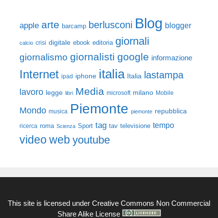
Blog
arte
berlusconi
apple
blogger
barcamp
giornali
digitale
ebook
crisi
editoria
calcio
giornalisti
google
giornalismo
informazione
italia
Internet
lastampa
iphone
Italia
ipad
Media
lavoro
legge
milano
Mobile
libri
microsoft
Piemonte
Mondo
repubblica
musica
piemonte
tag
tempo
roma
Sport
tav
televisione
ricerca
Scienza
video
web
youtube
This site is licensed under
Creative Commons Non Commercial
Share Alike License