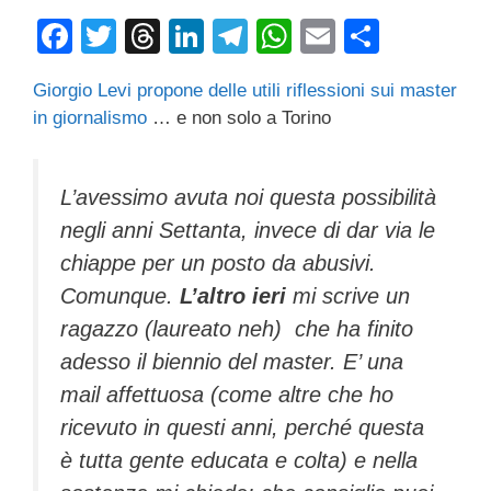
F
T
T
Li
T
W
E
C
a
wi
hr
n
el
h
m
o
Giorgio Levi propone delle utili riflessioni sui master
c
tt
e
k
e
at
ail
n
in giornalismo
… e non solo a Torino
e
er
a
e
gr
s
di
b
d
dI
a
A
vi
L’avessimo avuta noi questa possibilità
o
s
n
m
p
di
negli anni Settanta, invece di dar via le
o
p
chiappe per un posto da abusivi.
k
Comunque.
L’altro ieri
mi scrive un
ragazzo (laureato neh) che ha finito
adesso il biennio del master. E’ una
mail affettuosa (come altre che ho
ricevuto in questi anni, perché questa
è tutta gente educata e colta) e nella