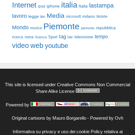
italia
Internet
lastampa
iphone
Italia
ipad
Media
lavoro
legge
milano
Mobile
libri
microsoft
Piemonte
Mondo
repubblica
musica
piemonte
tag
tempo
roma
Sport
tav
televisione
ricerca
Scienza
video
web
youtube
This site is licensed under
Creative Commons Non Commercial
Share Alike License
Powered by
Original cartoons by
Mauro Borgarello
-
Powered by Ovh
Informativa su privacy e uso dei cookie
Policy relativa ai