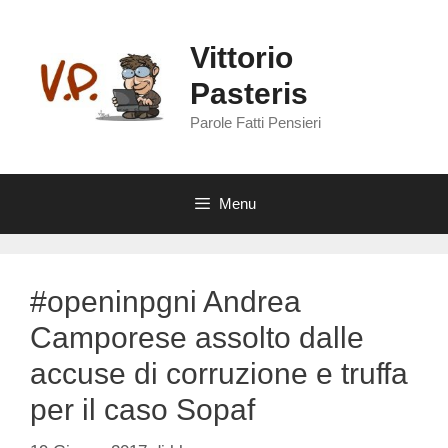
Vai
al
Vittorio
contenuto
Pasteris
Parole Fatti Pensieri
Menu
#openinpgni Andrea
Camporese assolto dalle
accuse di corruzione e truffa
per il caso Sopaf