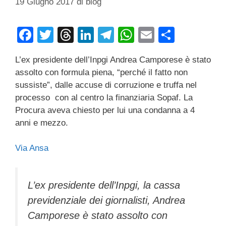
19 Giugno 2017
di
blog
F
T
T
Li
T
W
E
C
a
wi
hr
n
el
h
m
o
L’ex presidente dell’Inpgi Andrea Camporese è stato
c
tt
e
k
e
at
ail
n
assolto con formula piena, “perché il fatto non
e
er
a
e
gr
s
di
sussiste”, dalle accuse di corruzione e truffa nel
b
d
dI
a
A
vi
processo con al centro la finanziaria Sopaf. La
Procura aveva chiesto per lui una condanna a 4
o
s
n
m
p
di
anni e mezzo.
o
p
k
Via Ansa
L’ex presidente dell’Inpgi, la cassa
previdenziale dei giornalisti, Andrea
Camporese è stato assolto con