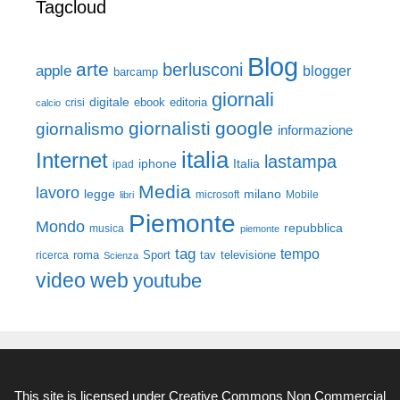
Tagcloud
Blog
arte
berlusconi
apple
blogger
barcamp
giornali
digitale
ebook
crisi
editoria
calcio
giornalisti
google
giornalismo
informazione
italia
Internet
lastampa
iphone
Italia
ipad
Media
lavoro
legge
milano
Mobile
libri
microsoft
Piemonte
Mondo
repubblica
musica
piemonte
tag
tempo
roma
Sport
tav
televisione
ricerca
Scienza
video
web
youtube
This site is licensed under
Creative Commons Non Commercial