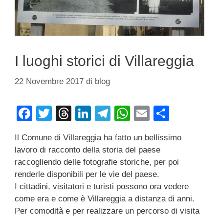
I luoghi storici di Villareggia
22 Novembre 2017
di
blog
F
T
T
Li
T
W
E
C
a
wi
hr
n
el
h
m
o
Il Comune di Villareggia ha fatto un bellissimo
c
tt
e
k
e
at
ail
n
lavoro di racconto della storia del paese
e
er
a
e
gr
s
di
raccogliendo delle fotografie storiche, per poi
b
d
dI
a
A
vi
renderle disponibili per le vie del paese.
I cittadini, visitatori e turisti possono ora vedere
o
s
n
m
p
di
come era e come è Villareggia a distanza di anni.
o
p
Per comodità e per realizzare un percorso di visita