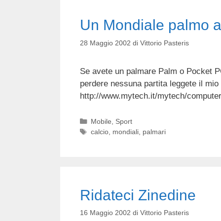
Un Mondiale palmo 
28 Maggio 2002
di
Vittorio Pasteris
Se avete un palmare Palm o Pocket PC
perdere nessuna partita leggete il mi
http://www.mytech.it/mytech/compute
Categorie
Mobile
,
Sport
Tag
calcio
,
mondiali
,
palmari
Ridateci Zinedine
16 Maggio 2002
di
Vittorio Pasteris