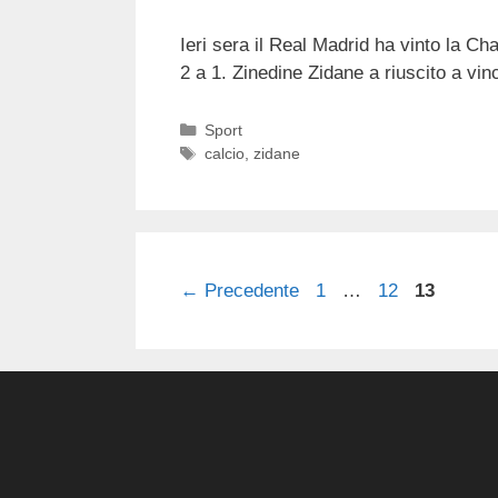
Ieri sera il Real Madrid ha vinto la 
2 a 1. Zinedine Zidane a riuscito a vince
Categorie
Sport
Tag
calcio
,
zidane
Pagina
Pagina
Pagina
←
Precedente
1
…
12
13