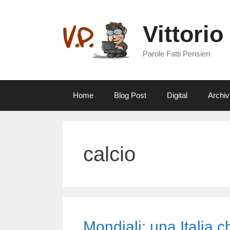
Vai
al
Vittorio
contenuto
Parole Fatti Pensieri
Home
Blog Post
Digital
Archiv
calcio
Mondiali: una Italia c