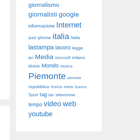
giornalismo
giornalisti
google
Internet
informazione
italia
iphone
Italia
ipad
lastampa
lavoro
legge
Media
milano
libri
microsoft
Mondo
Mobile
musica
Piemonte
piemonte
repubblica
roma
ricerca
Scienza
tag
Sport
tav
televisione
video
web
tempo
youtube