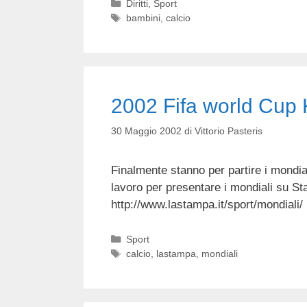
Categorie
Diritti
,
Sport
Tag
bambini
,
calcio
2002 Fifa world Cup
30 Maggio 2002
di
Vittorio Pasteris
Finalmente stanno per partire i mondia
lavoro per presentare i mondiali su 
http://www.lastampa.it/sport/mondiali/
Categorie
Sport
Tag
calcio
,
lastampa
,
mondiali