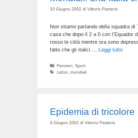
10 Giugno 2002
di
Vittorio Pasteris
Non stiamo parlando della squadra di Tra
casa che dopo il 2 a 0 con l’Equador d
rosso le città mentre ora sono depressi 
fatto che gli italici …
Leggi tutto
Categorie
Pensieri
,
Sport
Tag
calcio
,
mondiali
Epidemia di tricolore
4 Giugno 2002
di
Vittorio Pasteris