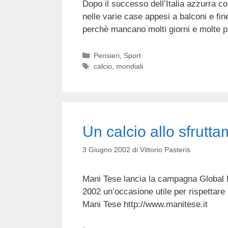
Dopo il successo dell’Italia azzurra co
nelle varie case appesi a balconi e f
perchè mancano molti giorni e molte par
Categorie
Pensieri
,
Sport
Tag
calcio
,
mondiali
Un calcio allo sfrutt
3 Giugno 2002
di
Vittorio Pasteris
Mani Tese lancia la campagna Global M
2002 un’occasione utile per rispettare i 
Mani Tese http://www.manitese.it