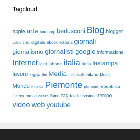
Tagcloud
Blog
arte
berlusconi
apple
blogger
barcamp
giornali
digitale
ebook
crisi
editoria
calcio
giornalisti
google
giornalismo
informazione
italia
Internet
lastampa
iphone
Italia
ipad
Media
lavoro
legge
milano
Mobile
libri
microsoft
Piemonte
Mondo
repubblica
musica
piemonte
tag
tempo
roma
Sport
tav
televisione
ricerca
Scienza
video
web
youtube