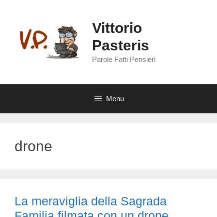
Vai
al
Vittorio
contenuto
Pasteris
Parole Fatti Pensieri
Menu
drone
La meraviglia della Sagrada
Familia filmata con un drone