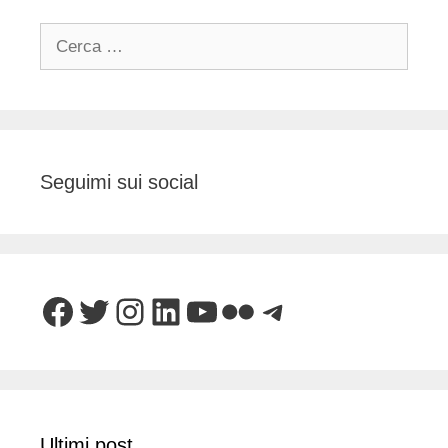
Ricerca
per:
Seguimi sui social
Facebook
Twitter
Instagram
LinkedIn
YouTube
Flickr
Telegram
Ultimi post