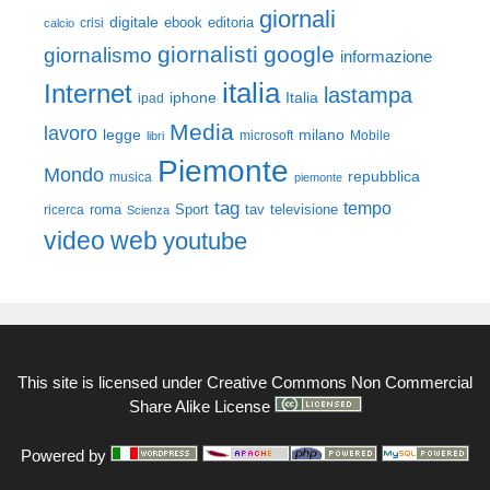
giornali
digitale
ebook
crisi
editoria
calcio
giornalisti
google
giornalismo
informazione
italia
Internet
lastampa
iphone
Italia
ipad
Media
lavoro
legge
milano
Mobile
libri
microsoft
Piemonte
Mondo
repubblica
musica
piemonte
tag
tempo
roma
Sport
tav
televisione
ricerca
Scienza
video
web
youtube
This site is licensed under
Creative Commons Non Commercial
Share Alike License
Powered by