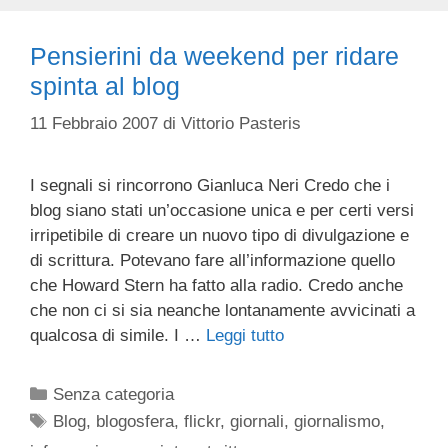
Pensierini da weekend per ridare
spinta al blog
11 Febbraio 2007
di
Vittorio Pasteris
I segnali si rincorrono Gianluca Neri Credo che i
blog siano stati un’occasione unica e per certi versi
irripetibile di creare un nuovo tipo di divulgazione e
di scrittura. Potevano fare all’informazione quello
che Howard Stern ha fatto alla radio. Credo anche
che non ci si sia neanche lontanamente avvicinati a
qualcosa di simile. I …
Leggi tutto
Categorie
Senza categoria
Tag
Blog
,
blogosfera
,
flickr
,
giornali
,
giornalismo
,