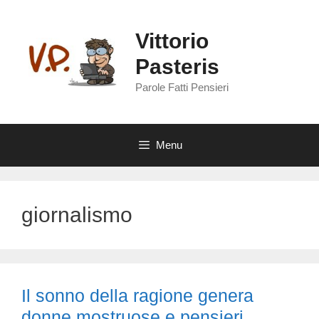
Vai
al
Vittorio
contenuto
Pasteris
Parole Fatti Pensieri
Menu
giornalismo
Il sonno della ragione genera
donne mostruose e pensieri