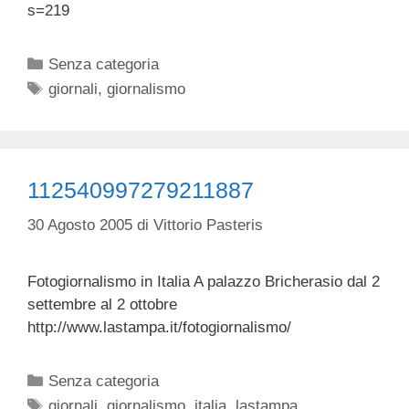
s=219
Categorie
Senza categoria
Tag
giornali
,
giornalismo
112540997279211887
30 Agosto 2005
di
Vittorio Pasteris
Fotogiornalismo in Italia A palazzo Bricherasio dal 2
settembre al 2 ottobre
http://www.lastampa.it/fotogiornalismo/
Categorie
Senza categoria
Tag
giornali
,
giornalismo
,
italia
,
lastampa