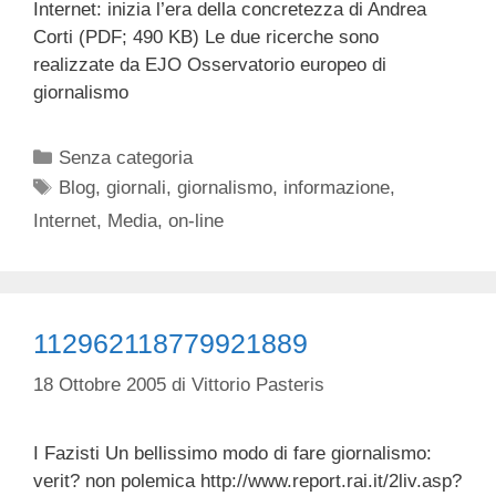
Internet: inizia l’era della concretezza di Andrea
Corti (PDF; 490 KB) Le due ricerche sono
realizzate da EJO Osservatorio europeo di
giornalismo
Categorie
Senza categoria
Tag
Blog
,
giornali
,
giornalismo
,
informazione
,
Internet
,
Media
,
on-line
112962118779921889
18 Ottobre 2005
di
Vittorio Pasteris
I Fazisti Un bellissimo modo di fare giornalismo:
verit? non polemica http://www.report.rai.it/2liv.asp?