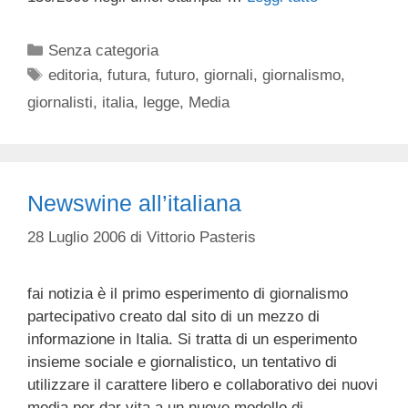
Categorie
Senza categoria
Tag
editoria
,
futura
,
futuro
,
giornali
,
giornalismo
,
giornalisti
,
italia
,
legge
,
Media
Newswine all’italiana
28 Luglio 2006
di
Vittorio Pasteris
fai notizia è il primo esperimento di giornalismo
partecipativo creato dal sito di un mezzo di
informazione in Italia. Si tratta di un esperimento
insieme sociale e giornalistico, un tentativo di
utilizzare il carattere libero e collaborativo dei nuovi
media per dar vita a un nuovo modello di