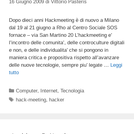
16 Giugno 2009
di
Vittorio Pasteris
Dopo dieci anni Hackmeeting è di nuovo a Milano
dal 19 al 21 giugno a Rho al Centro Sociale SOS
fornace – via San Martino 20 L’hackmeeting e’
l’incontro delle comunita’, delle controculture digitali
e non, e delle individualita’ che si pongono in
maniera critica e propositiva rispetto all’avanzare
delle nuove tecnologie, sempre piu’ legate …
Leggi
tutto
Categorie
Computer
,
Internet
,
Tecnologia
Tag
hack-meeting
,
hacker