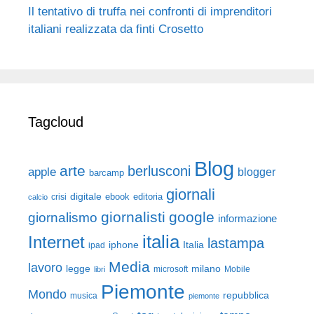
Il tentativo di truffa nei confronti di imprenditori
italiani realizzata da finti Crosetto
Tagcloud
Blog
arte
berlusconi
apple
blogger
barcamp
giornali
digitale
ebook
crisi
editoria
calcio
giornalisti
google
giornalismo
informazione
italia
Internet
lastampa
iphone
Italia
ipad
Media
lavoro
legge
milano
Mobile
libri
microsoft
Piemonte
Mondo
repubblica
musica
piemonte