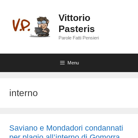
Vai
al
Vittorio
contenuto
Pasteris
Parole Fatti Pensieri
Menu
interno
Saviano e Mondadori condannati
per plagio all’interno di Gomorra