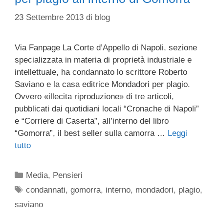
23 Settembre 2013
di
blog
Via Fanpage La Corte d’Appello di Napoli, sezione
specializzata in materia di proprietà industriale e
intellettuale, ha condannato lo scrittore Roberto
Saviano e la casa editrice Mondadori per plagio.
Ovvero «illecita riproduzione» di tre articoli,
pubblicati dai quotidiani locali “Cronache di Napoli”
e “Corriere di Caserta”, all’interno del libro
“Gomorra”, il best seller sulla camorra …
Leggi
tutto
Categorie
Media
,
Pensieri
Tag
condannati
,
gomorra
,
interno
,
mondadori
,
plagio
,
saviano