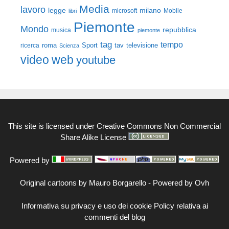
Media
lavoro
legge
milano
Mobile
libri
microsoft
Piemonte
Mondo
repubblica
musica
piemonte
tag
tempo
roma
Sport
tav
televisione
ricerca
Scienza
video
web
youtube
This site is licensed under
Creative Commons Non Commercial
Share Alike License
Powered by
Original cartoons by
Mauro Borgarello
-
Powered by Ovh
Informativa su privacy e uso dei cookie
Policy relativa ai
commenti del blog