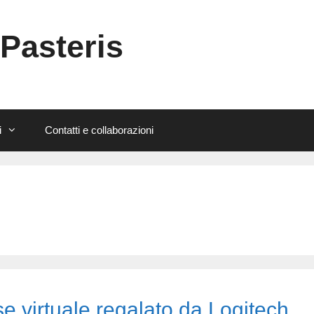
 Pasteris
i
Contatti e collaborazioni
e virtuale regalato da Logitech