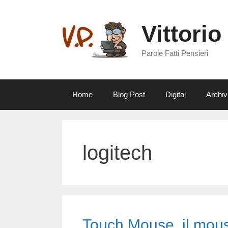
Vai
al
Vittorio
contenuto
Parole Fatti Pensieri
Home
Blog Post
Digital
Archiv
logitech
Touch Mouse, il mous