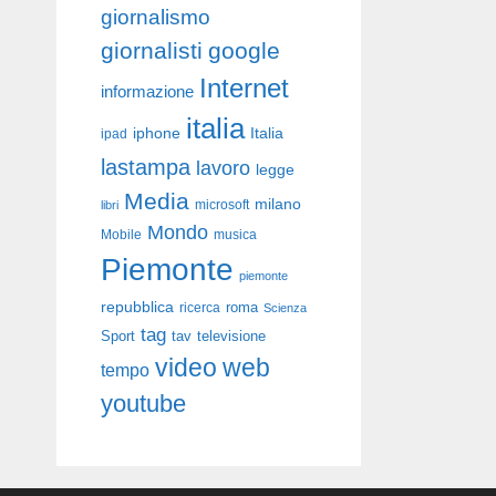
giornalismo
giornalisti
google
Internet
informazione
italia
iphone
Italia
ipad
lastampa
lavoro
legge
Media
milano
libri
microsoft
Mondo
Mobile
musica
Piemonte
piemonte
repubblica
roma
ricerca
Scienza
tag
Sport
tav
televisione
video
web
tempo
youtube