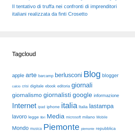
Il tentativo di truffa nei confronti di imprenditori
italiani realizzata da finti Crosetto
Tagcloud
Blog
arte
berlusconi
apple
blogger
barcamp
giornali
digitale
ebook
crisi
editoria
calcio
giornalisti
google
giornalismo
informazione
italia
Internet
lastampa
iphone
Italia
ipad
Media
lavoro
legge
milano
Mobile
libri
microsoft
Piemonte
Mondo
repubblica
musica
piemonte