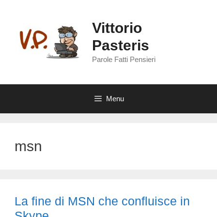
Vai
al
Vittorio
contenuto
Pasteris
Parole Fatti Pensieri
Menu
msn
La fine di MSN che confluisce in
Skype