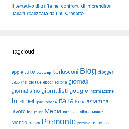
Il tentativo di truffa nei confronti di imprenditori
italiani realizzata da finti Crosetto
Tagcloud
Blog
arte
berlusconi
apple
blogger
barcamp
giornali
digitale
ebook
crisi
editoria
calcio
giornalisti
google
giornalismo
informazione
italia
Internet
lastampa
iphone
Italia
ipad
Media
lavoro
legge
milano
Mobile
libri
microsoft
Piemonte
Mondo
repubblica
musica
piemonte