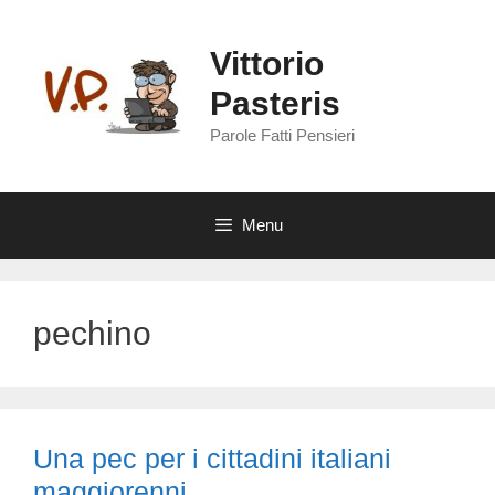
Vai
al
Vittorio
contenuto
Pasteris
Parole Fatti Pensieri
Menu
pechino
Una pec per i cittadini italiani
maggiorenni