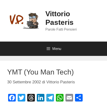
Vai
al
Vittorio
contenuto
Pasteris
Parole Fatti Pensieri
Menu
YMT (You Man Tech)
30 Settembre 2002
di
Vittorio Pasteris
F
T
T
Li
T
W
E
C
a
wi
hr
n
el
h
m
o