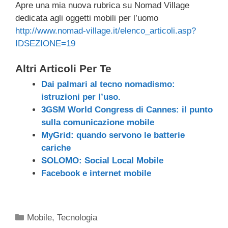
Apre una mia nuova rubrica su Nomad Village
c
tt
e
k
e
at
ail
n
dedicata agli oggetti mobili per l’uomo
e
er
a
e
gr
s
di
http://www.nomad-village.it/elenco_articoli.asp?
b
d
dI
a
A
vi
IDSEZIONE=19
o
s
n
m
p
di
Altri Articoli Per Te
o
p
Dai palmari al tecno nomadismo:
k
istruzioni per l’uso.
3GSM World Congress di Cannes: il punto
sulla comunicazione mobile
MyGrid: quando servono le batterie
cariche
SOLOMO: Social Local Mobile
Facebook e internet mobile
Categorie
Mobile
,
Tecnologia