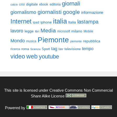
giornali
digitale
ebook
crisi
editoria
calcio
giornalisti
google
giornalismo
informazione
italia
Internet
lastampa
iphone
Italia
ipad
Media
lavoro
legge
milano
Mobile
libri
microsoft
Piemonte
Mondo
repubblica
musica
piemonte
tag
tempo
roma
Sport
tav
televisione
ricerca
Scienza
video
web
youtube
This site is licensed under
Creative Commons Non Commercial
Share Alike License
Powered by