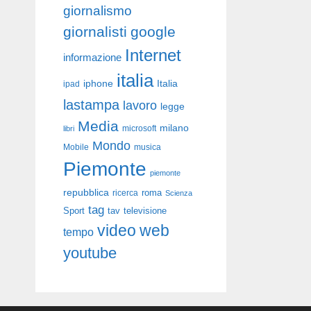
giornalismo
giornalisti
google
Internet
informazione
italia
iphone
Italia
ipad
lastampa
lavoro
legge
Media
milano
libri
microsoft
Mondo
Mobile
musica
Piemonte
piemonte
repubblica
roma
ricerca
Scienza
tag
Sport
tav
televisione
video
web
tempo
youtube