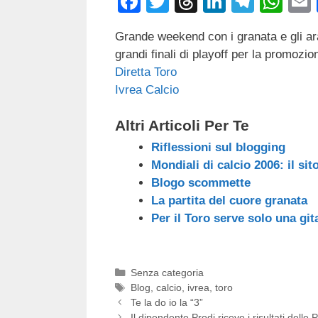
F
T
T
Li
T
W
a
wi
hr
n
el
h
Grande weekend con i granata e gli a
c
tt
e
k
e
at
grandi finali di playoff per la promozio
e
er
a
e
gr
s
Diretta Toro
b
d
dI
a
A
Ivrea Calcio
o
s
n
m
p
Altri Articoli Per Te
o
p
Riflessioni sul blogging
k
Mondiali di calcio 2006: il sito
Blogo scommette
La partita del cuore granata
Per il Toro serve solo una gi
Categorie
Senza categoria
Tag
Blog
,
calcio
,
ivrea
,
toro
Te la do io la “3”
Il dipendente Prodi riceve i risultati delle 