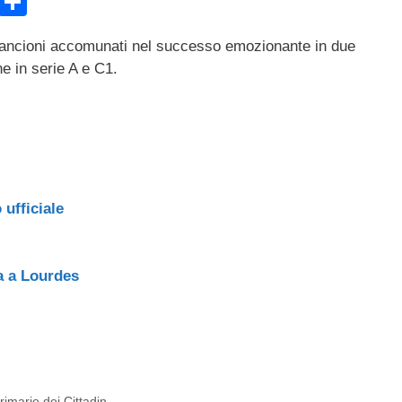
E
C
m
o
rancioni accomunati nel successo emozionante in due
ail
n
ne in serie A e C1.
di
vi
di
 ufficiale
ta a Lourdes
Primarie dei Cittadin