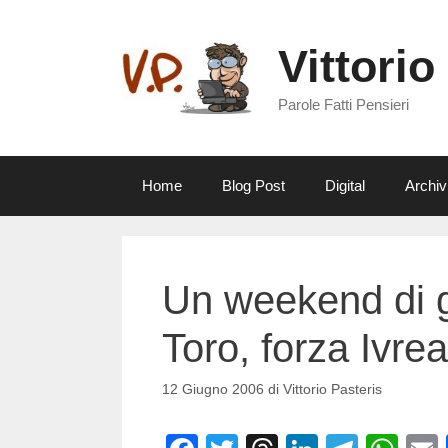
Vai
al
Vittorio
contenuto
Parole Fatti Pensieri
Home
Blog Post
Digital
Archiv
Un weekend di g
Toro, forza Ivrea
12 Giugno 2006
di
Vittorio Pasteris