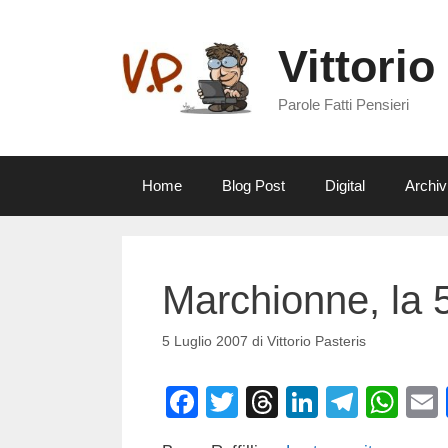
Vai
al
Vittorio
contenuto
Parole Fatti Pensieri
Home
Blog Post
Digital
Archiv
Marchionne, la 5
5 Luglio 2007
di
Vittorio Pasteris
F
T
T
Li
T
W
a
wi
hr
n
el
h