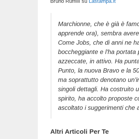
Bruno Ruffilli su
Lastampa.it
c
tt
e
k
e
at
e
er
a
e
gr
s
b
d
dI
a
A
Marchionne, che è già è famo
apprende ora), sembra avere 
o
s
n
m
p
Come Jobs, che di anni ne ha 5
o
p
boccheggiante e l’ha portata 
k
azzeccate, in attivo. Ha punta
Punto, la nuova Bravo e la 5
ma soprattutto denotano un’in
singoli dettagli. Ha costruito
spirito, ha accolto proposte 
ascoltato i suggerimenti che 
Altri Articoli Per Te