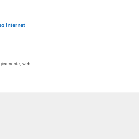
po internet
ogicamente
,
web