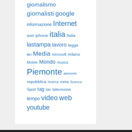
giornalismo
giornalisti
google
Internet
informazione
italia
iphone
Italia
ipad
lastampa
lavoro
legge
Media
milano
libri
microsoft
Mondo
Mobile
musica
Piemonte
piemonte
repubblica
roma
ricerca
Scienza
tag
Sport
tav
televisione
video
web
tempo
youtube