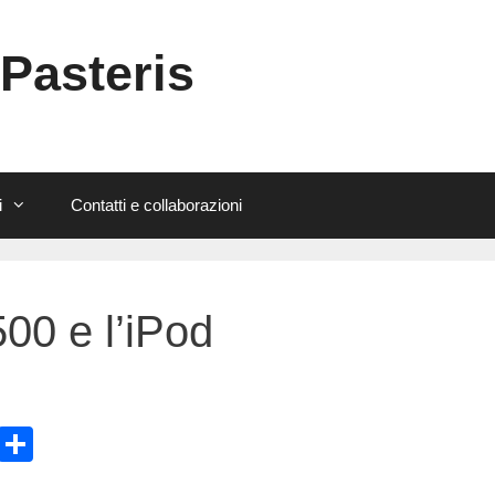
 Pasteris
i
Contatti e collaborazioni
00 e l’iPod
E
C
m
o