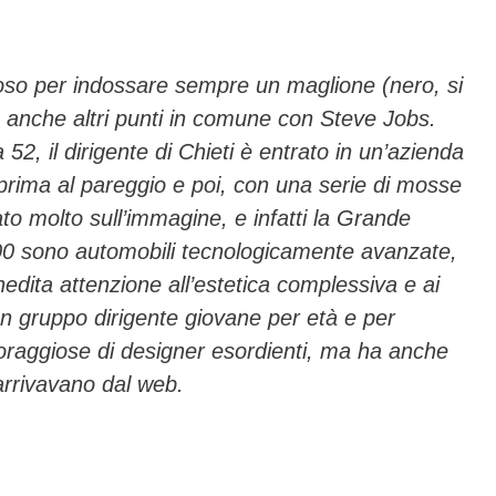
ail
n
di
vi
so per indossare sempre un maglione (nero, si
anche altri punti in comune con Steve Jobs.
di
2, il dirigente di Chieti è entrato in un’azienda
prima al pareggio e poi, con una serie di mosse
to molto sull’immagine, e infatti la Grande
00 sono automobili tecnologicamente avanzate,
edita attenzione all’estetica complessiva e ai
 un gruppo dirigente giovane per età e per
coraggiose di designer esordienti, ma ha anche
arrivavano dal web.