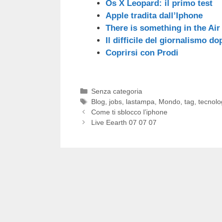
Os X Leopard: il primo test
Apple tradita dall’Iphone
There is something in the Air
Il difficile del giornalismo do
Coprirsi con Prodi
Categorie
Senza categoria
Tag
Blog
,
jobs
,
lastampa
,
Mondo
,
tag
,
tecnol
Come ti sblocco l’iphone
Live Eearth 07 07 07