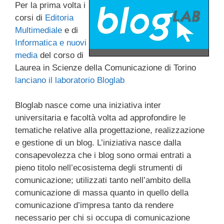
Per la prima volta i
c
tt
e
k
e
at
ail
n
corsi di
Editoria
e
er
a
e
gr
s
di
Multimediale
e di
b
d
dI
a
A
vi
Informatica e nuovi
media
del corso di
o
s
n
m
p
di
Laurea in Scienze della Comunicazione di Torino
o
p
lanciano il laboratorio Bloglab
k
Bloglab nasce come una iniziativa inter
universitaria e facoltà volta ad approfondire le
tematiche relative alla progettazione, realizzazione
e gestione di un blog. L’iniziativa nasce dalla
consapevolezza che i blog sono ormai entrati a
pieno titolo nell’ecosistema degli strumenti di
comunicazione; utilizzati tanto nell’ambito della
comunicazione di massa quanto in quello della
comunicazione d’impresa tanto da rendere
necessario per chi si occupa di comunicazione