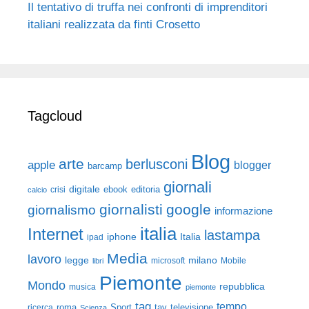
Il tentativo di truffa nei confronti di imprenditori
italiani realizzata da finti Crosetto
Tagcloud
Blog
arte
berlusconi
apple
blogger
barcamp
giornali
digitale
ebook
crisi
editoria
calcio
giornalisti
google
giornalismo
informazione
italia
Internet
lastampa
iphone
Italia
ipad
Media
lavoro
legge
milano
Mobile
libri
microsoft
Piemonte
Mondo
repubblica
musica
piemonte
tag
tempo
roma
Sport
tav
televisione
ricerca
Scienza