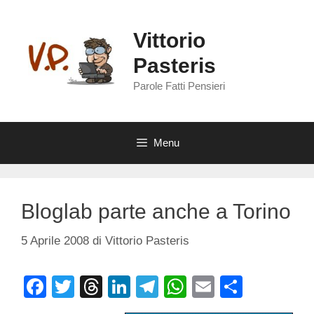
Vai
al
Vittorio
contenuto
Pasteris
Parole Fatti Pensieri
Menu
Bloglab parte anche a Torino
5 Aprile 2008
di
Vittorio Pasteris
F
T
T
Li
T
W
E
C
a
wi
hr
n
el
h
m
o