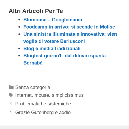
Altri Articoli Per Te
Blumouse – Googlemania
Foodcamp in arrivo: si scende in Molise
Una sinistra illuminata e innovativa: vien
voglia di votare Berlusconi
Blog e media tradizionali
Blogfest giorno1: dal diluvio spunta
Bernabè
Categorie
Senza categoria
Tag
Internet
,
mouse
,
simplicissimus
Problematiche sistemiche
Grazie Gutenberg e addio