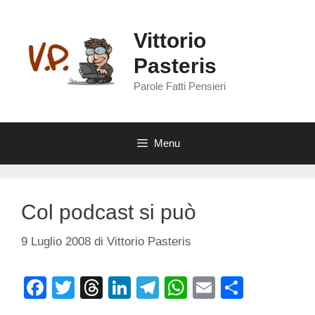
Vai
al
Vittorio
contenuto
Pasteris
Parole Fatti Pensieri
Menu
Col podcast si può
9 Luglio 2008
di
Vittorio Pasteris
F
T
T
Li
T
W
E
C
a
wi
hr
n
el
h
m
o