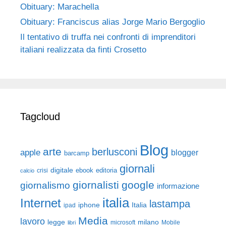
Obituary: Marachella
Obituary: Franciscus alias Jorge Mario Bergoglio
Il tentativo di truffa nei confronti di imprenditori
italiani realizzata da finti Crosetto
Tagcloud
Blog
arte
berlusconi
apple
blogger
barcamp
giornali
digitale
ebook
crisi
editoria
calcio
giornalisti
google
giornalismo
informazione
italia
Internet
lastampa
iphone
Italia
ipad
Media
lavoro
legge
milano
Mobile
libri
microsoft