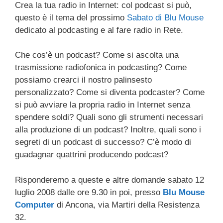
Crea la tua radio in Internet: col podcast si può,
c
tt
e
k
e
at
ail
n
questo è il tema del prossimo
Sabato di Blu Mouse
e
er
a
e
gr
s
di
dedicato al podcasting e al fare radio in Rete.
b
d
dI
a
A
vi
Che cos’è un podcast? Come si ascolta una
o
s
n
m
p
di
trasmissione radiofonica in podcasting? Come
o
p
possiamo crearci il nostro palinsesto
k
personalizzato? Come si diventa podcaster? Come
si può avviare la propria radio in Internet senza
spendere soldi? Quali sono gli strumenti necessari
alla produzione di un podcast? Inoltre, quali sono i
segreti di un podcast di successo? C’è modo di
guadagnar quattrini producendo podcast?
Risponderemo a queste e altre domande sabato 12
luglio 2008 dalle ore 9.30 in poi, presso
Blu Mouse
Computer
di Ancona, via Martiri della Resistenza
32.