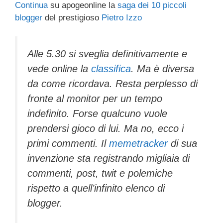
Continua
su apogeonline la
saga dei 10 piccoli
c
tt
e
k
e
at
ail
n
blogger
del prestigioso
Pietro Izzo
e
er
a
e
gr
s
di
b
d
dI
a
A
vi
Alle 5.30 si sveglia definitivamente e
o
s
n
m
p
di
vede online la
classifica
. Ma è diversa
o
p
da come ricordava. Resta perplesso di
k
fronte al monitor per un tempo
indefinito. Forse qualcuno vuole
prendersi gioco di lui. Ma no, ecco i
primi commenti. Il
memetracker
di sua
invenzione sta registrando migliaia di
commenti, post, twit e polemiche
rispetto a quell’infinito elenco di
blogger.