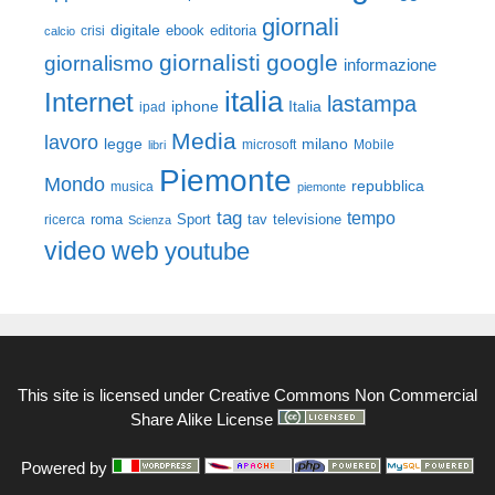
giornali
digitale
ebook
crisi
editoria
calcio
giornalisti
google
giornalismo
informazione
italia
Internet
lastampa
iphone
Italia
ipad
Media
lavoro
legge
milano
Mobile
libri
microsoft
Piemonte
Mondo
repubblica
musica
piemonte
tag
tempo
roma
Sport
tav
televisione
ricerca
Scienza
video
web
youtube
This site is licensed under
Creative Commons Non Commercial
Share Alike License
Powered by