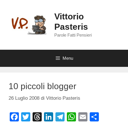
Vai
al
Vittorio
contenuto
Pasteris
Parole Fatti Pensieri
Menu
10 piccoli blogger
26 Luglio 2008
di
Vittorio Pasteris
F
T
T
Li
T
W
E
C
a
wi
hr
n
el
h
m
o